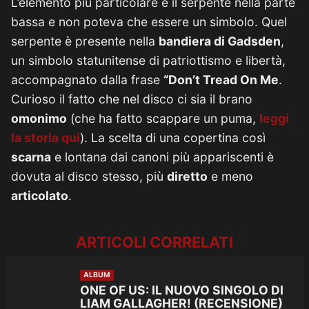
L’elemento più particolare è il serpente nella parte
bassa e non poteva che essere un simbolo. Quel
serpente è presente nella
bandiera di Gadsden
,
un simbolo statunitense di patriottismo e libertà,
accompagnato dalla frase
“Don’t Tread On Me
.
Curioso il fatto che nel disco ci sia il brano
omonimo
(che ha fatto scappare un puma,
leggi
la storia qui
). La scelta di una copertina così
scarna
e lontana dai canoni più appariscenti è
dovuta al disco stesso, più
diretto
e meno
articolato
.
ARTICOLI CORRELATI
ALBUM
ONE OF US: IL NUOVO SINGOLO DI
LIAM GALLAGHER! (RECENSIONE)