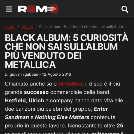
Home
Album
Black Album: 5 curiosità che non sai sull’album più venduto dei Metallica
BLACK ALBUM: 5 CURIOSITÀ
CHE NON SAI SULL’ALBUM
PIÙ VENDUTO DEI
METALLICA
Di
giovannigabban
-
12 Agosto 2019
Chiamato anche solo
Metallica
, il disco è il più
grande
successo
commerciale della band.
Hetfield
,
Ulrich
e company hanno dato vita alle
due canzoni più celebri del gruppo,
Enter
Sandman
e
Nothing Else Matters
contenute
proprio in questo lavoro. Nonostante le oltre
25
milioni di copie vendute, alcuni fan
criticarono
il