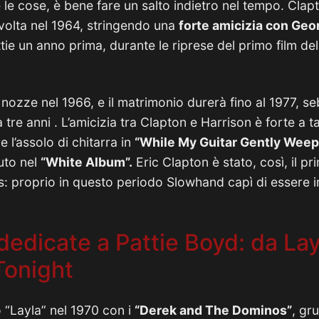
e le cose, è bene fare un salto indietro nel tempo. Clap
volta nel 1964, stringendo una
forte amicizia con Geo
ie un anno prima, durante le riprese del primo film de
nozze nel 1966, e il matrimonio durerà fino al 1977, s
tre anni . L’amicizia tra Clapton e Harrison è forte a t
e l’assolo di chitarra in
“While My Guitar Gently Weep
uto nel
“White Album”.
Eric Clapton è stato, così, il p
es: proprio in questo periodo Slowhand capì di essere 
dedicate a Pattie Boyd: da Lay
Tonight
o “Layla” nel 1970 con i
“Derek and The Dominos”
, gr