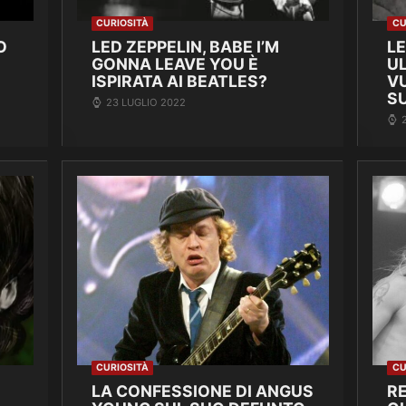
CURIOSITÀ
CU
O
LED ZEPPELIN, BABE I’M
L
GONNA LEAVE YOU È
UL
ISPIRATA AI BEATLES?
V
S
23 LUGLIO 2022
CURIOSITÀ
CU
LA CONFESSIONE DI ANGUS
RE