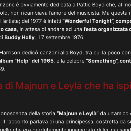
canzone è ovviamente dedicata a Pattie Boyd che, al m
golo, non ricambiava l’amore del musicista. Ma questa 
’artista; del 1977 è infatti
“Wonderful Tonight”, comp
to casa
, in attesa di andare ad una
festa organizzata 
di
Buddy Holly
, il 7 settembre 1976.
Harrison dedicò canzoni alla Boyd, tra cui la poco co
album “Help” del 1965
, e la celebre
“Something”, cont
69.
 di Majnun e Leylà che ha ispi
onoscenza della storia
“Majnun e Leylà”
da un’amico 
. Il racconto parlava di una principessa, costretta da
uello che era perdutamente innamorato di lei, causand