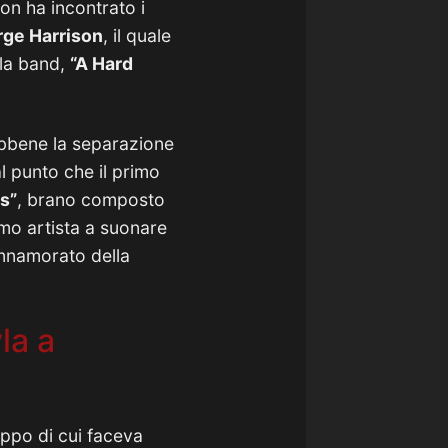
ton ha incontrato i
rge Harrison
, il quale
lla band,
“A Hard
ebbene la separazione
al punto che il primo
s”
, brano composto
rimo artista a suonare
innamorato della
la a
uppo di cui faceva