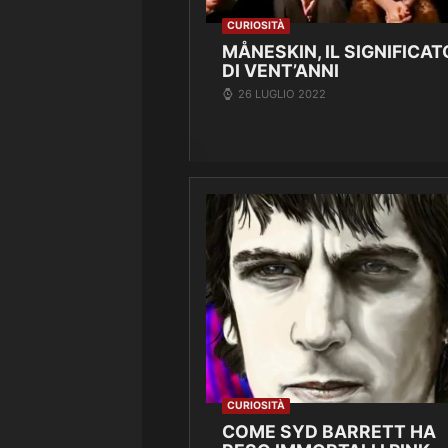
CURIOSITÀ
MÅNESKIN, IL SIGNIFICAT
DI VENT’ANNI
26 LUGLIO 2022
CURIOSITÀ
COME SYD BARRETT HA