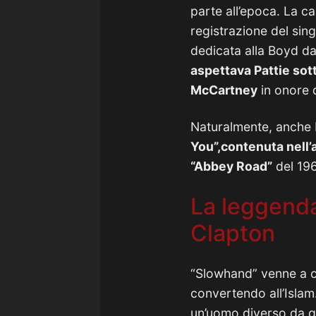
parte all’epoca. La 
registrazione del sin
dedicata alla Boyd dall
aspettava Pattie sot
McCartney
in onore 
Naturalmente, anche 
You”,contenuta nell’
“Abbey Road”
del 19
La leggenda
Clapton
“Slowhand” venne a c
convertendo all’Islam
un’uomo diverso da q