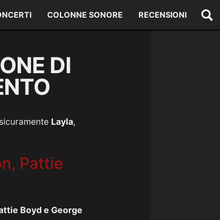
ONCERTI
COLONNE SONORE
RECENSIONI
ONE DI
ENTO
 è sicuramente
Layla
,
on, Pattie
attie Boyd e George