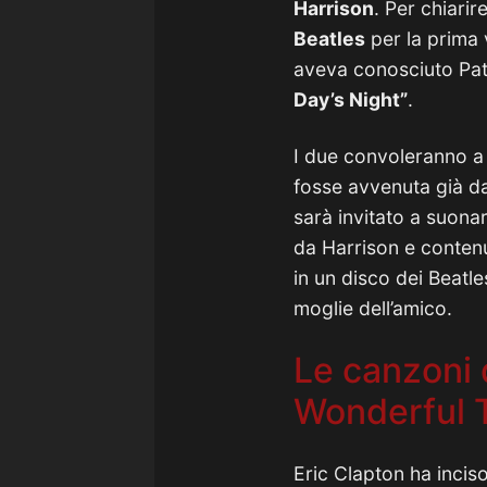
Harrison
. Per chiarir
Beatles
per la prima 
aveva conosciuto Patt
Day’s Night”
.
I due convoleranno a 
fosse avvenuta già da 
sarà invitato a suonar
da Harrison e conten
in un disco dei Beatl
moglie dell’amico.
Le canzoni 
Wonderful 
Eric Clapton ha incis