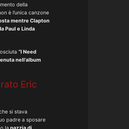
omento della
non è l’unica canzone
osta mentre Clapton
da Paul e Linda
nosciuta
“I Need
enuta nell’album
rato Eric
che si stava
 suo padre a sposare
o la
pazzia di