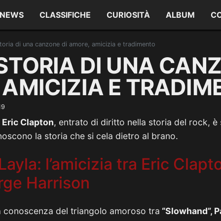
NEWS
CLASSIFICHE
CURIOSITÀ
ALBUM
C
storia di una canzone di amore, amicizia e tradimento
STORIA DI UNA CANZ
 AMICIZIA E TRADIM
19
i
Eric Clapton
, entrato di diritto nella storia del rock,
oscono la storia che si cela dietro al brano.
 Layla: l’amicizia tra Eric Clapt
rge Harrison
 a conoscenza del triangolo amoroso tra
“Slowhand”, P