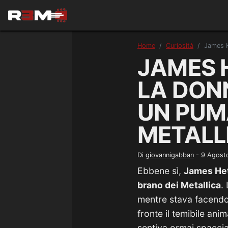
Home
Curiosità
James H
JAMES 
LA DONN
UN PUM
METALL
Di
giovannigabban
-
9 Agost
Ebbene sì,
James Het
brano dei Metallica
.
mentre stava facend
fronte il temibile ani
sentiva ormai spaccia