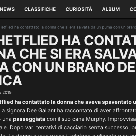
NEWS
CLASSIFICHE
CURIOSITÀ
ALBUM
C
etflied ha contattato la donna che si era salvata da un puma con un brano
HETFLIED HA CONTA
A CHE SI ERA SALV
A CON UN BRANO DE
ICA
o 2019
flied ha contattato la donna che aveva spaventato 
 La signora Dee Gallant ha raccontato di aver affrontato
o una
passeggiata
con il suo cane Murphy. Improvvisam
male. Dopo vari tentativi di cacciarlo senza successo, 
ta. La donna aveva preso il telefono e cliccato play s