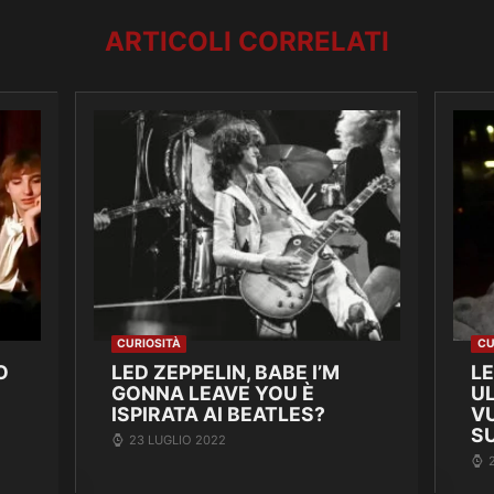
ARTICOLI CORRELATI
CURIOSITÀ
CU
O
LED ZEPPELIN, BABE I’M
L
GONNA LEAVE YOU È
UL
ISPIRATA AI BEATLES?
V
S
23 LUGLIO 2022