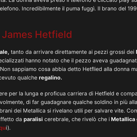
 telefono. Incredibilmente il puma fuggì. Il brano del 1
i James Hetfield
ale,
tanto da arrivare direttamente ai pezzi grossi dei
i specializzati hanno notato che il pezzo aveva guadagna
Non sappiamo cosa abbia detto Hetflied alla donna m
icevuto qualche
regalino.
re per la lunga e proficua carriera di Hetfield e comp
lmente, di far guadagnare qualche soldino in più alla
 brani dei Metallica si rivelano utili per salvare vite. C
ffetto da
paralisi
cerebrale, che rivelò che i
Metallica 
 qu
i).