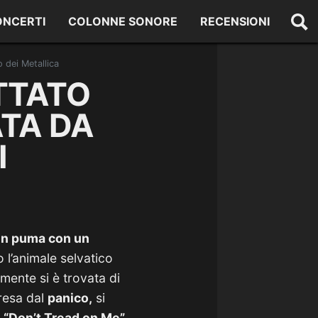
ONCERTI
COLONNE SONORE
RECENSIONI
 dei Metallica
TTATO
ATA DA
I
un puma con un
 l’animale selvatico
ente si è trovata di
presa dal
panico,
si
u
“Don’t Tread on Me”