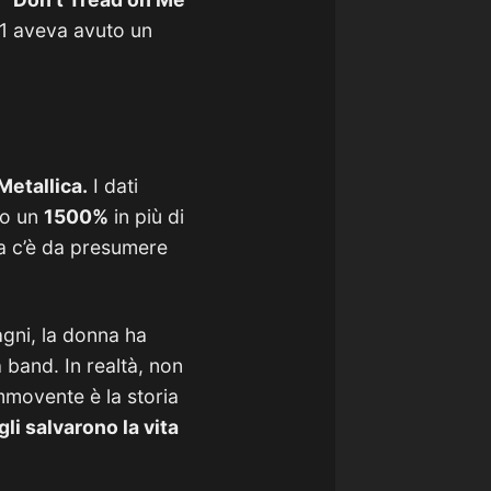
991 aveva avuto un
Metallica.
I dati
to un
1500%
in più di
a c’è da presumere
agni, la donna ha
 band. In realtà, non
ommovente è la storia
gli salvarono la vita