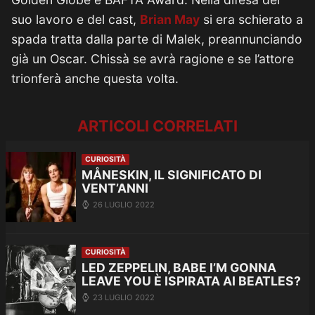
suo lavoro e del cast,
Brian May
si era schierato a
spada tratta dalla parte di Malek, preannunciando
già un Oscar. Chissà se avrà ragione e se l’attore
trionferà anche questa volta.
ARTICOLI CORRELATI
CURIOSITÀ
MÅNESKIN, IL SIGNIFICATO DI
VENT’ANNI
26 LUGLIO 2022
CURIOSITÀ
LED ZEPPELIN, BABE I’M GONNA
LEAVE YOU È ISPIRATA AI BEATLES?
23 LUGLIO 2022