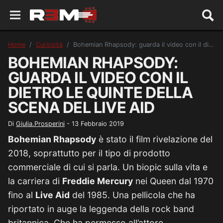
Home
Curiosità
Bohemian Rhapsody: guarda il video con il dietro le quinte della scena del Live Aid
BOHEMIAN RHAPSODY:
GUARDA IL VIDEO CON IL
DIETRO LE QUINTE DELLA
SCENA DEL LIVE AID
Di
Giulia.Prosperini
-
13 Febbraio 2019
Bohemian Rhapsody
è stato il film rivelazione del
2018, soprattutto per il tipo di prodotto
commerciale di cui si parla. Un biopic sulla vita e
la carriera di
Freddie Mercury
nei Queen dal 1970
fino al
Live Aid
del 1985. Una pellicola che ha
riportato in auge la leggenda della rock band
britannica. Che ha permesso all’attore