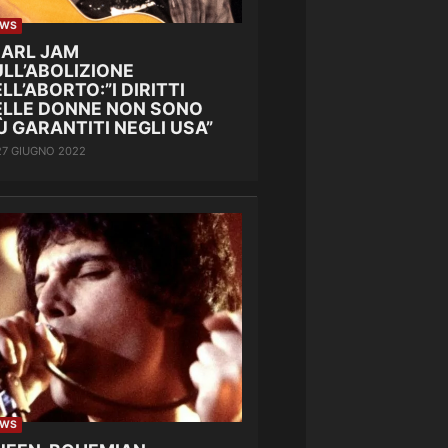
EWS
EARL JAM
LL’ABOLIZIONE
LL’ABORTO:”I DIRITTI
ELLE DONNE NON SONO
Ù GARANTITI NEGLI USA”
27 GIUGNO 2022
EWS