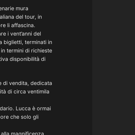
tenarie mura
liana del tour, in
e li affascina.
e i vent’anni del
biglietti, terminati in
n termini di richieste
tiva disponibilità di
e di vendita, dedicata
tà di circa ventimila
ndario. Lucca è ormai
lore che solo gli
 alla magnificenza