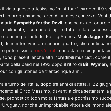
 il via a questo attesissimo “mini-tour” europeo il 9 
erti in programma nell’arco di un mese e mezzo. Venti
endaria
Sympathy for the Devil
, che ha avuto l’onore e l
mibilmente, il compito di aprire tutte le date successiv
o colonne portanti dei Rolling Stones:
Mick Jagger
,
Ke
d
, duecentonovantatré anni in quattro, che continuan
loro potentissimo
rock ‘n’ roll
, nonostante i cinquantacin
sono presenti anche altri incredibili musicisti, come i
parte della band nel 1993 dopo il ritiro di
Bill Wyman,
e
n tour con gli Stones da trentacinque anni.
à il turno dell’Italia, dopo tre anni di attesa. Il 22 giugno
certo al Circo Massimo, davanti a circa settantamila 
cose, pronosticò (con molta fantasia e pochissimo succe
ro l’Uruguay, nonché un’improbabile vittoria del mondiale