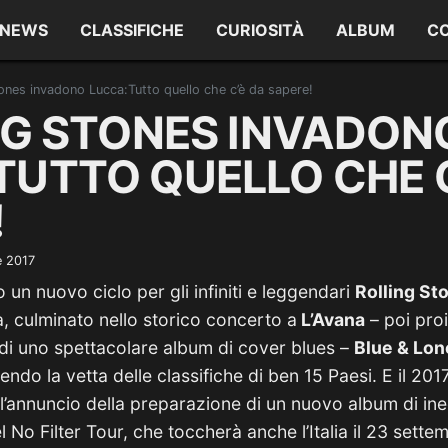
NEWS
CLASSIFICHE
CURIOSITÀ
ALBUM
C
tones invadono Lucca:Tutto quello che c’è da sapere!
ING STONES INVADON
TUTTO QUELLO CHE C
!
e 2017
un nuovo ciclo per gli infiniti e leggendari
Rolling St
, culminato nello storico concerto a
L’Avana
– poi proi
di uno spettacolare album di cover blues –
Blue & Lo
gendo la vetta delle classifiche di ben 15 Paesi. E il 20
’annuncio della preparazione di un nuovo album di ine
el No Filter Tour, che toccherà anche l’Italia il 23 sette