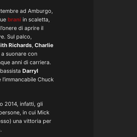
settembre ad Amburgo,
due
brani
in scaletta,
’onere di aprire il
e. Sul palco,
ith Richards
,
Charlie
o a suonare con
que anni di carriera.
l bassista
Darryl
 l’immancabile Chuck
 2014, infatti, gli
persone, in cui Mick
sso) una vittoria per
.