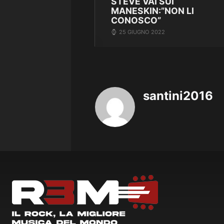
STEVE VAI SUI
MANESKIN:”NON LI
CONOSCO”
25 GIUGNO 2022
santini2016