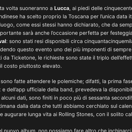
sta volta suoneranno a
Lucca
, ai piedi delle cinquecen
dinese ha scelto proprio la Toscana per l’unica data ita
 luogo, come essi stessi hanno dichiarato, che da sempr
portante sarà anche l’occasione perfetta per festeggiar
val
: sono stati resi disponibili circa cinquantacinquemila 
ndendo questo evento uno dei più imponenti di sempre i
i da Ticketone, le richieste sono state il triplo dell’effet
il costo piuttosto elevato.
ono fatte attendere le polemiche; difatti, la prima fas
e dell’app ufficiale della band, prevedeva la disponibili
 alcuni dati, sono finiti in poco più di sessanta secondi!
timana dalla data che tutti abbiamo cerchiato sul cale
 augurare lunga vita ai Rolling Stones, con il solito ca
 del nuovo album, non possiamo fare altro che inchinarci