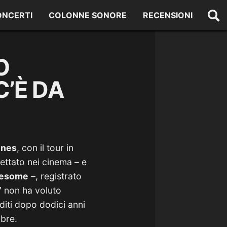
ONCERTI
COLONNE SONORE
RECENSIONI
O
’È DA
ones
, con il tour in
ettato nei cinema – e
nesome
–, registrato
17 non ha voluto
diti dopo dodici anni
mbre.