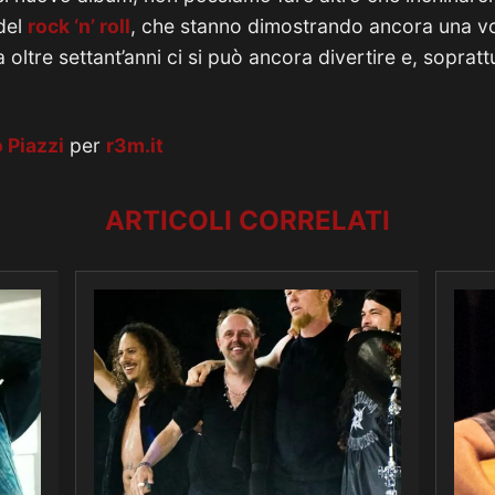
del
rock ‘n’ roll
, che stanno dimostrando ancora una vo
 oltre settant’anni ci si può ancora divertire e, soprattu
 Piazzi
per
r3m.it
ARTICOLI CORRELATI