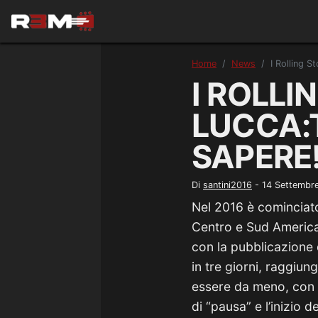
Home
News
I Rolling S
I ROLL
LUCCA:
SAPERE
Di
santini2016
-
14 Settembr
Nel 2016 è cominciato 
Centro e Sud America
con la pubblicazione 
in tre giorni, raggiun
essere da meno, con l
di “pausa” e l’inizio d