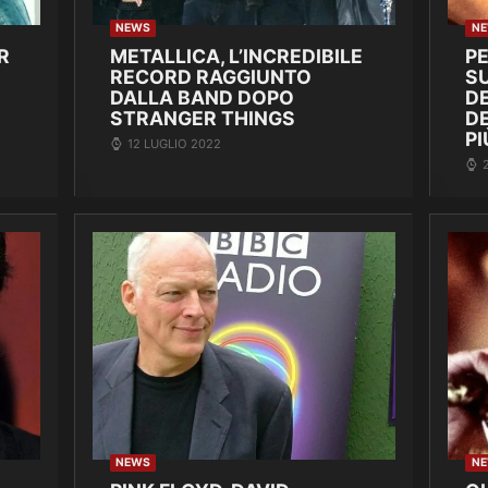
NEWS
N
R
METALLICA, L’INCREDIBILE
P
RECORD RAGGIUNTO
SU
DALLA BAND DOPO
DE
STRANGER THINGS
D
PI
12 LUGLIO 2022
NEWS
N