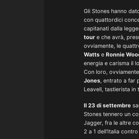
Gli Stones hanno dato
con quattordici conc
capitanati dalla legg
tour
e che avrà, presu
ovviamente, le quattr
Watts
e
Ronnie Woo
energia e carisma il 
Con loro, ovviamente, 
Jones
, entrato a far 
Leavell, tastierista i
Il 23 di settembre
sar
Stones tennero un con
Jagger, fra le altre 
2 a 1 dell’Italia cont