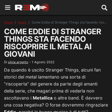
Home
News
Come Eddie di Stranger Things sta facendo riscoprire il metal ai giovani
COME EDDIE DI STRANGER
THINGS STA FACENDO
RISCOPRIRE IL METAL AI
GIOVANI
Di
silvia.argento
-
1 Agosto 2022
Da quando è uscito Stranger Things, alcuni fan
storici del metal lamentano una sorta di
“riscoperta” del genere da parte degli amanti
della serie, che magari prima di vederla non
ascoltavano i
Metallica
o altre band. È davvero
una cosa negativa? O forse dovremmo ringraziare
Eddie
, perché la buona musica è di tutti?