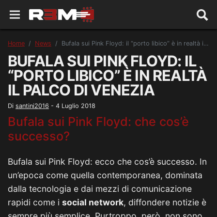
Home
News
Bufala sui Pink Floyd: il “porto libico” è in realtà il palco di Venezia
BUFALA SUI PINK FLOYD: IL
“PORTO LIBICO” È IN REALTÀ
IL PALCO DI VENEZIA
Di
santini2016
-
4 Luglio 2018
Bufala sui Pink Floyd: che cos’è
successo?
Bufala sui Pink Floyd: ecco che cos’è successo. In
un’epoca come quella contemporanea, dominata
dalla tecnologia e dai mezzi di comunicazione
rapidi come i
social network
, diffondere notizie è
sempre più semplice. Purtroppo, però, non sono