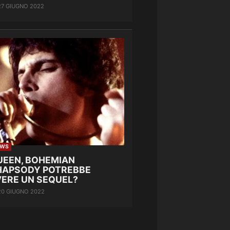
27 GIUGNO 2022
EWS
UEEN, BOHEMIAN
HAPSODY POTREBBE
VERE UN SEQUEL?
20 GIUGNO 2022