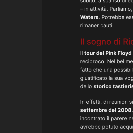
subito, a scanso di e
– in attività. Parliamo
Waters
. Potrebbe es
rimaner cauti.
Il sogno di R
Il
tour dei Pink Floyd
reciproco. Nel bel me
fatto che una possibi
giustificato la sua vo
dello
storico tastieri
In effetti, di reunion
settembre del 2008
incontrato il parere n
avrebbe potuto acquisi