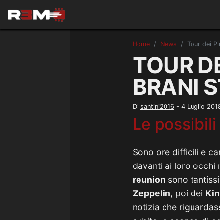
Home
News
Tour dei Pi
TOUR DE
BRANI S
Di
santini2016
-
4 Luglio 201
Le possibili
Sono ore difficili e c
davanti ai loro occhi 
reunion
sono tantissi
Zeppelin
, poi dei
Kin
notizia che riguardass