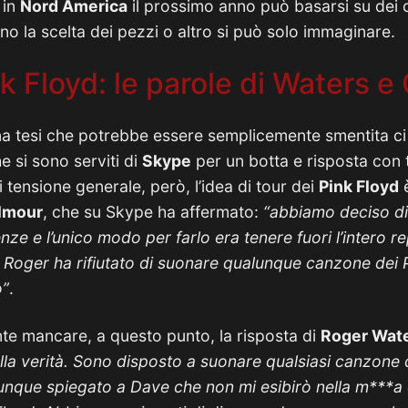
 in
Nord America
il prossimo anno può basarsi su de
no la scelta dei pezzi o altro si può solo immaginare.
k Floyd: le parole di Waters e
na tesi che potrebbe essere semplicemente smentita ci
he si sono serviti di
Skype
per un botta e risposta con 
i tensione generale, però, l’idea di tour dei
Pink Floyd
è
ilmour
, che su Skype ha affermato:
“abbiamo deciso di
ze e l’unico modo per farlo era tenere fuori l’intero re
 Roger ha rifiutato di suonare qualunque canzone dei 
o”
.
e mancare, a questo punto, la risposta di
Roger Wat
lla verità. Sono disposto a suonare qualsiasi canzone 
munque spiegato a Dave che non mi esibirò nella m***a