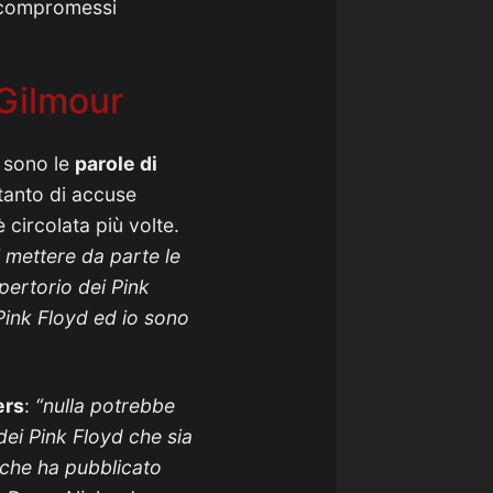
i compromessi
 Gilmour
 sono le
parole di
tanto di accuse
 circolata più volte.
 mettere da parte le
pertorio dei Pink
Pink Floyd ed io sono
ers
:
“nulla potrebbe
dei Pink Floyd che sia
 che ha pubblicato