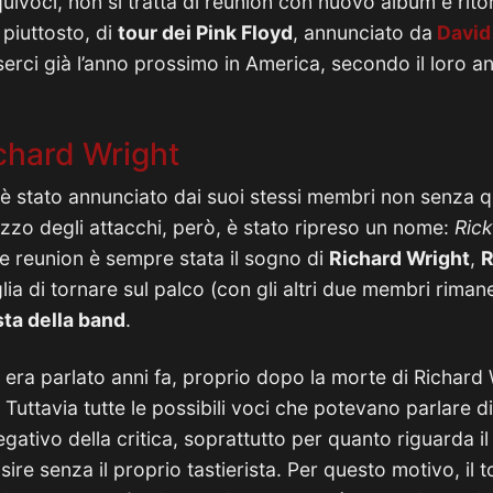
quivoci, non si tratta di reunion con nuovo album e rit
, piuttosto, di
tour dei Pink Floyd
, annunciato da
David
serci già l’anno prossimo in America, secondo il loro 
ichard Wright
è stato annunciato dai suoi stessi membri non senza 
zzo degli attacchi, però, è stato ripreso un nome:
Rick
le reunion è sempre stata il sogno di
Richard Wright
,
R
glia di tornare sul palco (con gli altri due membri rima
sta della band
.
 si era parlato anni fa, proprio dopo la morte di Richard
. Tuttavia tutte le possibili voci che potevano parlare 
egativo della critica, soprattutto per quanto riguarda 
re senza il proprio tastierista. Per questo motivo, il 