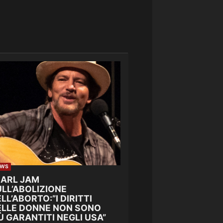
EWS
EARL JAM
LL’ABOLIZIONE
LL’ABORTO:”I DIRITTI
ELLE DONNE NON SONO
Ù GARANTITI NEGLI USA”