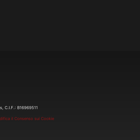
s, C.I.F.: B16969511
ifica il Consenso sui Cookie