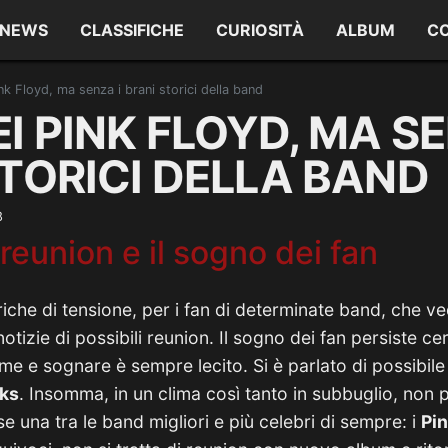
NEWS
CLASSIFICHE
CURIOSITÀ
ALBUM
C
nk Floyd, ma senza i brani storici della band
I PINK FLOYD, MA SE
TORICI DELLA BAND
8
 reunion e il sogno dei fan
ariche di tensione, per i fan di determinate band, che v
notizie di possibili reunion. Il sogno dei fan persiste ce
me e sognare è sempre lecito. Si è parlato di possibile
ks
. Insomma, in un clima così tanto in subbuglio, non
e una tra le band migliori e più celebri di sempre: i
Pin