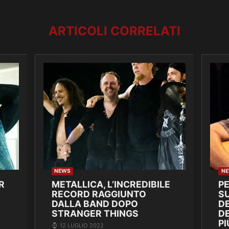
ARTICOLI CORRELATI
NEWS
N
R
METALLICA, L’INCREDIBILE
P
RECORD RAGGIUNTO
SU
DALLA BAND DOPO
DE
STRANGER THINGS
D
PI
12 LUGLIO 2022