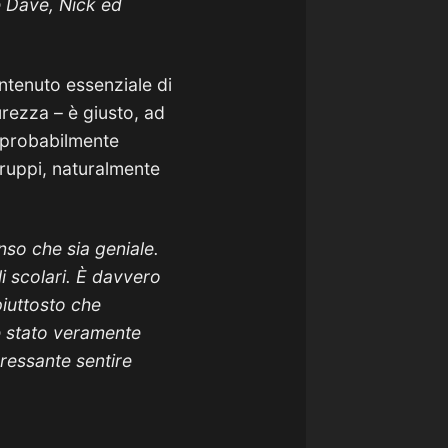
e Dave, Nick ed
ntenuto essenziale di
urezza – è giusto, ad
o probabilmente
gruppi, naturalmente
enso che sia geniale.
 scolari. È davvero
piuttosto che
 è stato veramente
ressante sentire