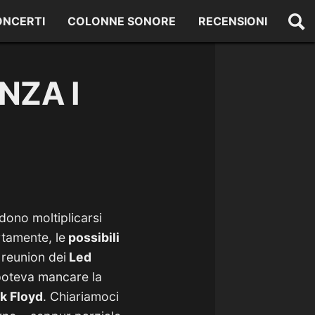
ONCERTI
COLONNE SONORE
RECENSIONI
NZA I
edono moltiplicarsi
rtamente, le
possibili
 reunion dei
Led
 poteva mancare la
k Floyd
. Chiariamoci