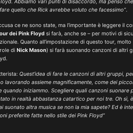
loyd. Abbiamo vari punti di disaccordo, ma penso ch
a fare quello che Rick avrebbe voluto che facessimo”
.
cusa ce ne sono state, ma l’importante è leggere il co
our dei Pink Floyd
si farà, anche se – per motivi di sic
ndizionale. Quanto all’impostazione di questo tour, molt
role di
Nick Mason
) si farà suonando canzoni di altri 
oyd.
tterista:
Quest’idea di fare le canzoni di altri gruppi, p
o lavorando assieme magnificamente, come dei piccoli
me quando iniziammo.
Scegliere quali canzoni suonare 
tato in realtà abbastanza catartico per noi tre. Oh sì,
i suonato altra musica se non la mia sapete? Ed è inte
ni preferite fatte nello stile dei Pink Floyd”