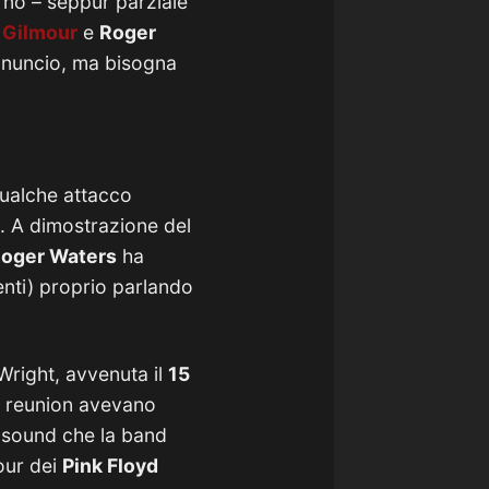
orno – seppur parziale
 Gilmour
e
Roger
annuncio, ma bisogna
qualche attacco
. A dimostrazione del
oger Waters
ha
nenti) proprio parlando
 Wright, avvenuta il
15
di reunion avevano
il sound che la band
tour dei
Pink Floyd