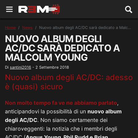
Home
News
Nuovo album degli AC/DC sarà dedicato a Malcolm Young
NUOVO ALBUM DEGLI
AC/DC SARÀ DEDICATO A
MALCOLM YOUNG
Di
santini2016
-
2 Settembre 2018
Nuovo album degli AC/DC: adesso
è (quasi) sicuro
Non molto tempo fa ve ne abbiamo parlato
,
anticipandovi la possibilità di un
nuovo album
degli AC/DC
. Non siamo certamente dei
chiaroveggenti: la notizia che i membri degli
AC/DC (
Angus Young, Phil Rudd e Brian