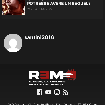
POTREBBE AVERE UN SEQUEL?
20 GIUGNO 2022
santini2016
DYD Property SL, Alcalde Nicolas Diaz Saavedra 37, 35002 Las