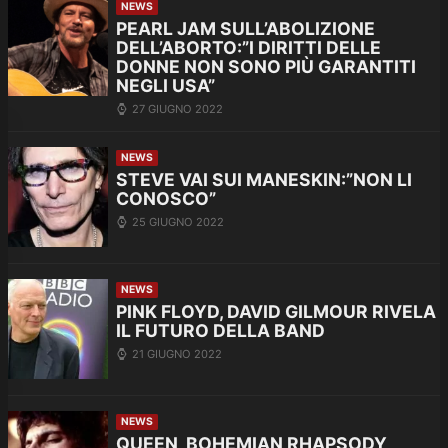
NEWS
PEARL JAM SULL’ABOLIZIONE
DELL’ABORTO:”I DIRITTI DELLE
DONNE NON SONO PIÙ GARANTITI
NEGLI USA”
27 GIUGNO 2022
NEWS
STEVE VAI SUI MANESKIN:”NON LI
CONOSCO”
25 GIUGNO 2022
NEWS
PINK FLOYD, DAVID GILMOUR RIVELA
IL FUTURO DELLA BAND
21 GIUGNO 2022
NEWS
QUEEN, BOHEMIAN RHAPSODY