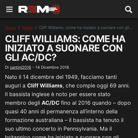
Home
News
Cliff Williams: come ha iniziato a suonare con gli AC/DC?
CLIFF WILLIAMS: COME HA
INIZIATO A SUONARE CON
GLI AC/DC?
Di
santini2016
-
14 Dicembre 2018
Nato il 14 dicembre del 1949, facciamo tanti
auguri a
Cliff Williams
, che compie oggi 69 anni.
Il bassista inglese è noto per essere stato
membro degli
AC/DC
fino al 2016 quando – dopo
quasi 40 anni di permanenza all’interno della
formazione australiana – il bassista ha tenuto il
suo ultimo concerto in Pennsylvania. Ma il
britannico come ha iniziato a suonare con gli