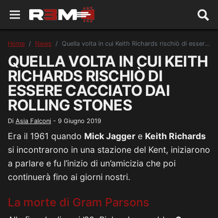
Home
News
Quella volta in cui Keith Richards rischiò di essere cacciato dai Rolling Stones
QUELLA VOLTA IN CUI KEITH
RICHARDS RISCHIÒ DI
ESSERE CACCIATO DAI
ROLLING STONES
Di
Asia Falconi
-
9 Giugno 2019
Era il 1961 quando
Mick Jagger
e
Keith Richards
si incontrarono in una stazione del Kent, iniziarono
a parlare e fu l’inizio di un’amicizia che poi
continuerà fino ai giorni nostri.
La morte di Gram Parsons