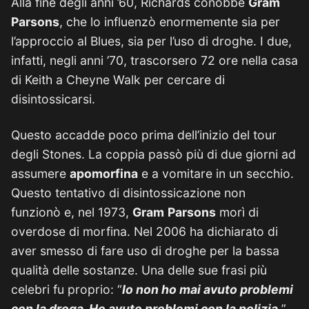
Alla fine degli anni ’60, Richards conobbe
Gram
Parsons
, che lo influenzò enormemente sia per
l’approccio al Blues, sia per l’uso di droghe. I due,
infatti, negli anni ’70, trascorsero 72 ore nella casa
di Keith a Cheyne Walk per cercare di
disintossicarsi.
Questo accadde poco prima dell’inizio del tour
degli Stones. La coppia passò più di due giorni ad
assumere
apomorfina
e a vomitare in un secchio.
Questo tentativo di disintossicazione non
funzionò e, nel 1973,
Gram
Parsons
morì di
overdose di morfina. Nel 2006 ha dichiarato di
aver smesso di fare uso di droghe per la bassa
qualità delle sostanze. Una delle sue frasi più
celebri fu proprio: “
Io non ho mai avuto problemi
con la droga. Ho avuto problemi con la polizia
.
”