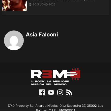
20 GIUGNO 2022
Asia Falconi
DYD Property SL, Alcalde Nicolas Diaz Saavedra 37, 35002 Las
Palmas, C.I.F.: B16969511