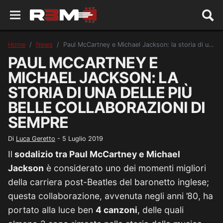
Home
News
Paul McCartney e Michael Jackson: la storia di una delle più belle collaborazioni di sempre
PAUL MCCARTNEY E
MICHAEL JACKSON: LA
STORIA DI UNA DELLE PIÙ
BELLE COLLABORAZIONI DI
SEMPRE
Di
Luca Geretto
-
5 Luglio 2019
Il
sodalizio tra Paul McCartney e Michael
Jackson
è considerato uno dei momenti migliori
della carriera post-Beatles del baronetto inglese;
questa collaborazione, avvenuta negli anni ’80, ha
portato alla luce ben
4 canzoni
, delle quali