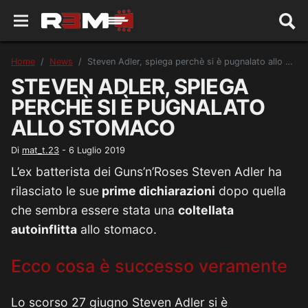
Home
News
Steven Adler, spiega perchè si è pugnalato allo stomaco
STEVEN ADLER, SPIEGA
PERCHÈ SI È PUGNALATO
ALLO STOMACO
Di
mat_t.23
-
6 Luglio 2019
L’ex batterista dei Guns’n’Roses Steven Adler ha
rilasciato le sue
prime dichiarazioni
dopo quella
che sembra essere stata una
coltellata
autoinflitta
allo stomaco.
Ecco cosa è successo veramente
Lo scorso 27 giugno Steven Adler si è