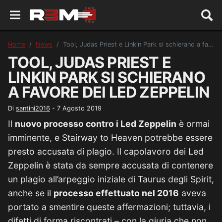
Home
News
Tool, Judas Priest e Linkin Park si schierano a favore dei Led Zeppelin
TOOL, JUDAS PRIEST E
LINKIN PARK SI SCHIERANO
A FAVORE DEI LED ZEPPELIN
Di
santini2016
-
7 Agosto 2019
Il
nuovo processo contro i Led Zeppelin
è ormai
imminente, e Stairway to Heaven potrebbe essere
presto accusata di plagio. Il capolavoro dei Led
Zeppelin è stata da sempre accusata di contenere
un plagio all’arpeggio iniziale di Taurus degli Spirit,
anche se il
processo effettuato nel 2016
aveva
portato a smentire queste affermazioni; tuttavia, i
difetti di forma riscontrati – con la giuria che non