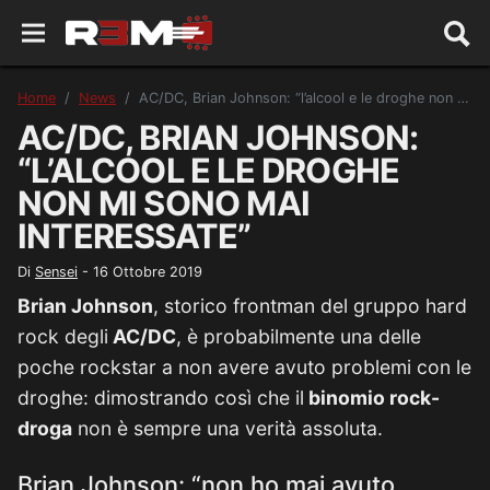
Home
News
AC/DC, Brian Johnson: “l’alcool e le droghe non mi sono mai interessate”
AC/DC, BRIAN JOHNSON:
“L’ALCOOL E LE DROGHE
NON MI SONO MAI
INTERESSATE”
Di
Sensei
-
16 Ottobre 2019
Brian Johnson
, storico frontman del gruppo hard
rock degli
AC/DC
, è probabilmente una delle
poche rockstar a non avere avuto problemi con le
droghe: dimostrando così che il
binomio rock-
droga
non è sempre una verità assoluta.
Brian Johnson: “non ho mai avuto