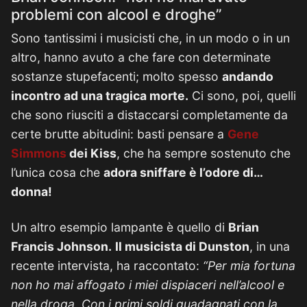
problemi con alcool e droghe”
Sono tantissimi i musicisti che, in un modo o in un
altro, hanno avuto a che fare con determinate
sostanze stupefacenti; molto spesso
andando
incontro ad una tragica morte.
Ci sono, poi, quelli
che sono riusciti a distaccarsi completamente da
certe brutte abitudini: basti pensare a
Gene
Simmons
dei Kiss
, che ha sempre sostenuto che
l’unica cosa che
adora sniffare è l’odore di…
donna!
Un altro esempio lampante è quello di
Brian
Francis Johnson.
Il musicista di Dunston
, in una
recente intervista, ha raccontato:
“Per mia fortuna
non ho mai affogato i miei dispiaceri nell’alcool e
nella droga. Con i primi soldi guadagnati con la