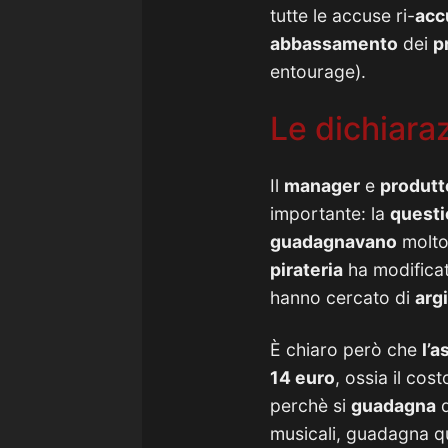
tutte le accuse ri-
acc
abbassamento
dei
p
entourage).
Le dichiara
Il
manager
e
produtt
importante: la
quest
guadagnavano
molto
pirateria
ha modificat
hanno cercato di
arg
È chiaro però che
l’a
14 euro
, ossia il cos
perchè si
guadagna
musicali, guadagna q