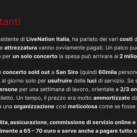
tanti
sidente di
LiveNation
Italia
, ha parlato dei vari
costi
d
e
attrezzatura
vanno ovviamente pagati. Un palco può
e per
un
solo
concerto
la spesa può arrivare ai
2 milio
un
concerto
sold
out
a
San
Siro
(quindi
60mila
persone
al giorno solo per
usufruire
delle
luci
di servizio. Se 
ersone
per una settimana di lavoro, orientate a
2/3 or
lietto. Un tempo, il prezzo era molto
ammortizzato
da
a una
organizzazione
così
meticolosa
come se fosse
dita, assicurazione, commissione di servizio online e
acilmente a 65 – 70 euro e serve anche a pagare tutto 