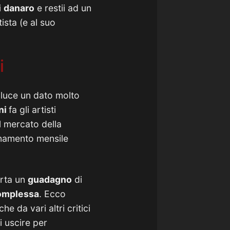
i
danaro
e restii ad un
tista (e al suo
i
n luce un dato molto
ni
fa gli artisti
l mercato della
namento mensile
rta un
guadagno
di
omplessa
. Ecco
he da vari altri critici
 uscire per