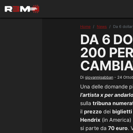
Home
News
Da 6 dollar
DA 6 DO
200 PE
CAMBIAT
Di
giovannigabban
-
24 Otto
Una delle domande più
l’artista x per andar
sulla
tribuna
numera
il
prezzo
dei
biglietti
Hendrix
(in America)
si parte da
70 euro
. 