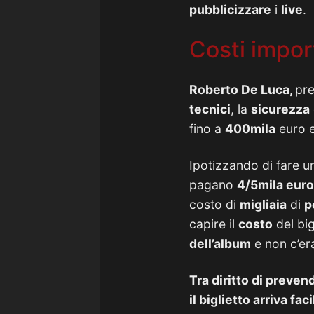
pubblicizzare
i
live
.
Costi impor
Roberto De Luca,
pre
tecnici
, la
sicurezza
fino a
400mila
euro 
Ipotizzando di fare 
pagano
4/5mila euro
costo di
migliaia
di
p
capire il
costo
del big
dell’album
e non c’er
Tra diritto di preven
il biglietto arriva f