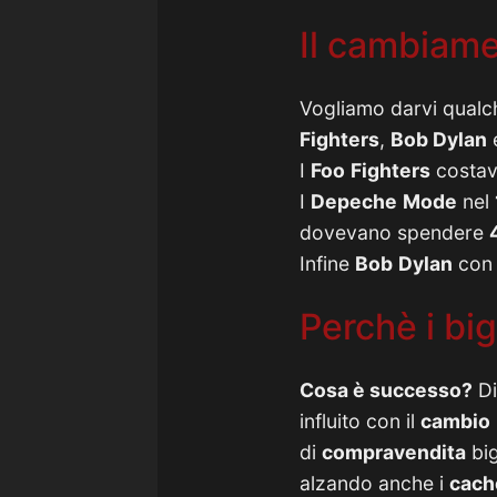
Il cambiamen
Vogliamo darvi qual
Fighters
,
Bob Dylan
I
Foo
Fighters
costav
I
Depeche
Mode
nel
dovevano spendere
Infine
Bob
Dylan
con 
Perchè i big
Cosa è successo?
Di
influito con il
cambio
di
compravendita
big
alzando anche i
cach