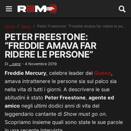
Home
News
Peter Freestone: “Freddie amava far ridere le persone”
PETER FREESTONE:
“FREDDIE AMAVA FAR
RIDERE LE PERSONE”
Di
_.penz
-
4 Novembre 2019
Freddie Mercury
, celebre leader dei
Queen
,
amava intrattenere le persone sia sul palco sia
nella vita di tutti i giorni. A descrivere le sue
abitudini è stato
Peter Freestone
,
agente ed
amico
negli ultimi dodici anni di vita del
leggendario cantante di
Show must go on
.
Scopriamo insieme quali sono state le sue parole
in una recente intervista.