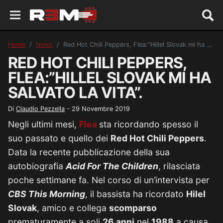
Home
News
Red Hot Chili Peppers, Flea:”Hillel Slovak mi ha salvato la vita”.
RED HOT CHILI PEPPERS,
FLEA:”HILLEL SLOVAK MI HA
SALVATO LA VITA”.
Di
Claudio Pezzella
-
29 Novembre 2019
Negli ultimi mesi,
Flea
sta ricordando spesso il
suo passato e quello dei
Red Hot Chili Peppers
.
Data la recente pubblicazione della sua
autobiografia
Acid For The Children
, rilasciata
poche settimane fa. Nel corso di un’intervista per
CBS This Morning
, il bassista ha ricordato
Hilel
Slovak
, amico e collega
scomparso
prematuramente a soli
26 anni
nel
1988
a causa