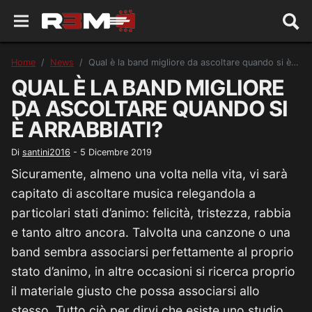
Home
News
Qual è la band migliore da ascoltare quando si è arrabbiati?
QUAL È LA BAND MIGLIORE
DA ASCOLTARE QUANDO SI
È ARRABBIATI?
Di
santini2016
-
5 Dicembre 2019
Sicuramente, almeno una volta nella vita, vi sarà
capitato di ascoltare musica relegandola a
particolari stati d’animo: felicità, tristezza, rabbia
e tanto altro ancora. Talvolta una canzone o una
band sembra associarsi perfettamente al proprio
stato d’animo, in altre occasioni si ricerca proprio
il materiale giusto che possa associarsi allo
stesso. Tutto ciò per dirvi che esiste uno studio