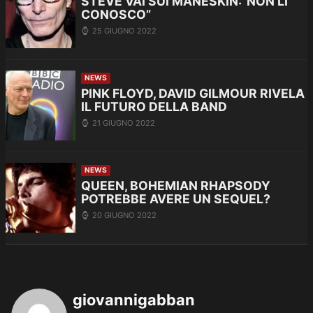
STEVE VAI SUI MANESKIN:”NON LI
CONOSCO”
25 GIUGNO 2022
NEWS
PINK FLOYD, DAVID GILMOUR RIVELA
IL FUTURO DELLA BAND
21 GIUGNO 2022
NEWS
QUEEN, BOHEMIAN RHAPSODY
POTREBBE AVERE UN SEQUEL?
20 GIUGNO 2022
giovannigabban