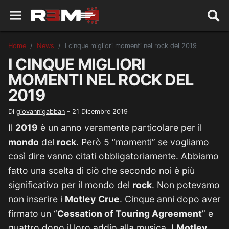
Home
News
I cinque migliori momenti nel rock del 2019
I CINQUE MIGLIORI
MOMENTI NEL ROCK DEL
2019
Di
giovannigabban
-
21 Dicembre 2019
Il
2019
è un anno veramente particolare per il
mondo
del
rock
. Però 5 “momenti” se vogliamo
così dire vanno citati obbligatoriamente. Abbiamo
fatto una scelta di ciò che secondo noi è più
significativo per il mondo del
rock
. Non potevamo
non inserire i
Motley
Crue
. Cinque anni dopo aver
firmato un “
Cessation of Touring Agreement
” e
quattro dopo il loro addio alla musica, I
Motley