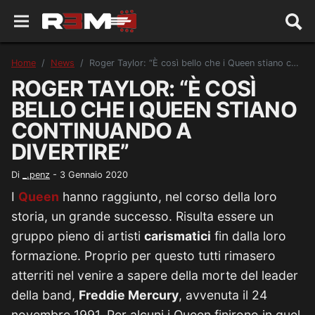
Home
News
Roger Taylor: “È così bello che i Queen stiano continuando a divertire”
ROGER TAYLOR: “È COSÌ
BELLO CHE I QUEEN STIANO
CONTINUANDO A
DIVERTIRE”
Di
_.penz
-
3 Gennaio 2020
I
Queen
hanno raggiunto, nel corso della loro
storia, un grande successo. Risulta essere un
gruppo pieno di artisti
carismatici
fin dalla loro
formazione. Proprio per questo tutti rimasero
atterriti nel venire a sapere della morte del leader
della band,
Freddie Mercury
, avvenuta il 24
novembre 1991. Per alcuni i Queen finirono in quel