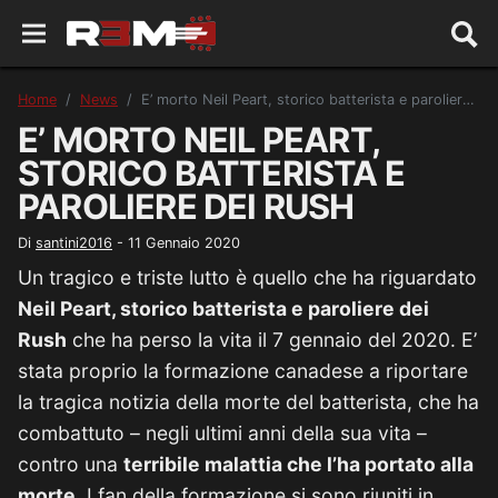
Home
News
E’ morto Neil Peart, storico batterista e paroliere dei Rush
E’ MORTO NEIL PEART,
STORICO BATTERISTA E
PAROLIERE DEI RUSH
Di
santini2016
-
11 Gennaio 2020
Un tragico e triste lutto è quello che ha riguardato
Neil Peart, storico batterista e paroliere dei
Rush
che ha perso la vita il 7 gennaio del 2020. E’
stata proprio la formazione canadese a riportare
la tragica notizia della morte del batterista, che ha
combattuto – negli ultimi anni della sua vita –
contro una
terribile malattia che l’ha portato alla
morte
. I fan della formazione si sono riuniti in