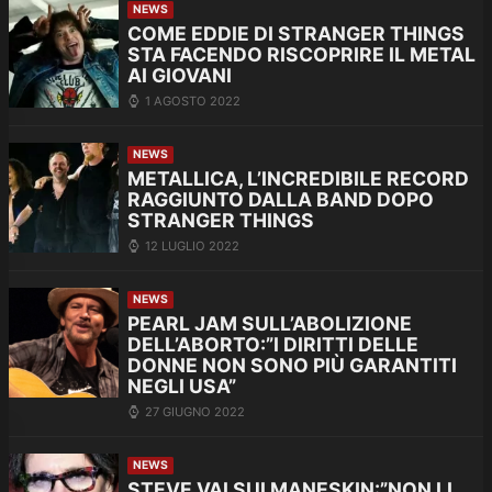
NEWS
COME EDDIE DI STRANGER THINGS
STA FACENDO RISCOPRIRE IL METAL
AI GIOVANI
1 AGOSTO 2022
NEWS
METALLICA, L’INCREDIBILE RECORD
RAGGIUNTO DALLA BAND DOPO
STRANGER THINGS
12 LUGLIO 2022
NEWS
PEARL JAM SULL’ABOLIZIONE
DELL’ABORTO:”I DIRITTI DELLE
DONNE NON SONO PIÙ GARANTITI
NEGLI USA”
27 GIUGNO 2022
NEWS
STEVE VAI SUI MANESKIN:”NON LI