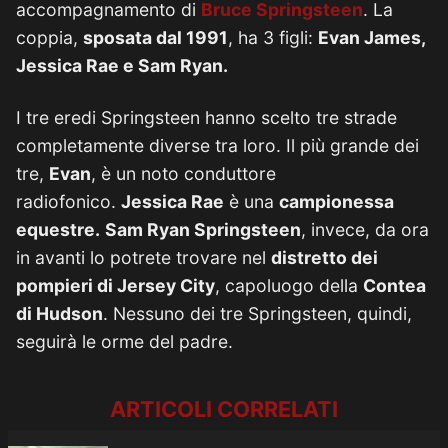
accompagnamento di
Bruce Springsteen
. La
coppia,
sposata dal 1991
, ha 3 figli:
Evan James,
Jessica Rae e Sam Ryan.
I tre eredi Springsteen hanno scelto tre strade
completamente diverse tra loro. Il più grande dei
tre,
Evan
, è un noto conduttore
radiofonico.
Jessica Rae
è una
campionessa
equestre.
Sam Ryan Springsteen
, invece, da ora
in avanti lo potrete trovare nel
distretto dei
pompieri di Jersey City
, capoluogo della
Contea
di Hudson
. Nessuno dei tre Springsteen, quindi,
seguirà le orme del padre.
ARTICOLI CORRELATI