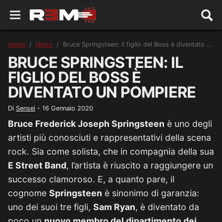
Home
News
Bruce Springsteen: il figlio del Boss è diventato un pompiere
BRUCE SPRINGSTEEN: IL
FIGLIO DEL BOSS È
DIVENTATO UN POMPIERE
Di
Sensei
-
16 Gennaio 2020
Bruce Frederick Joseph Springsteen
è uno degli
artisti più conosciuti e rappresentativi della scena
rock. Sia come solista, che in compagnia della sua
E Street Band
, l’artista è riuscito a raggiungere un
successo clamoroso. E, a quanto pare, il
cognome
Springsteen
è sinonimo di garanzia:
uno dei suoi tre figli,
Sam Ryan
, è diventato da
poco un
nuovo membro del dipartimento dei