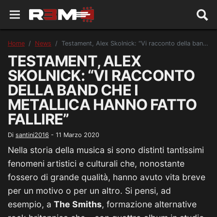
Home
News
Testament, Alex Skolnick: “Vi racconto della band che i Metallica hanno fatto fallire”
TESTAMENT, ALEX
SKOLNICK: “VI RACCONTO
DELLA BAND CHE I
METALLICA HANNO FATTO
FALLIRE”
Di
santini2016
-
11 Marzo 2020
Nella storia della musica si sono distinti tantissimi
fenomeni artistici e culturali che, nonostante
fossero di grande qualità, hanno avuto vita breve
per un motivo o per un altro. Si pensi, ad
esempio, a
The Smiths
, formazione alternative