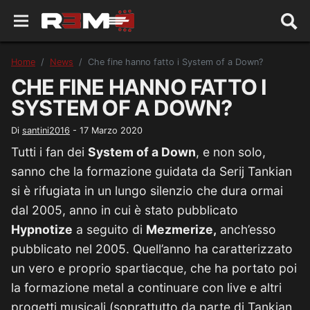
Home
News
Che fine hanno fatto i System of a Down?
CHE FINE HANNO FATTO I
SYSTEM OF A DOWN?
Di
santini2016
-
17 Marzo 2020
Tutti i fan dei
System of a Down
, e non solo,
sanno che la formazione guidata da Serij Tankian
si è rifugiata in un lungo silenzio che dura ormai
dal 2005, anno in cui è stato pubblicato
Hypnotize
a seguito di
Mezmerize,
anch’esso
pubblicato nel 2005. Quell’anno ha caratterizzato
un vero e proprio spartiacque, che ha portato poi
la formazione metal a continuare con live e altri
progetti musicali (soprattutto da parte di Tankian