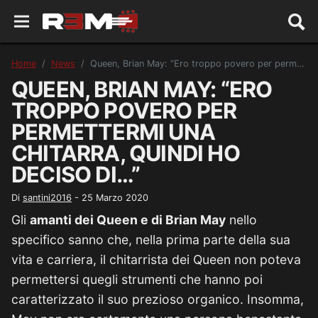
Home
News
Queen, Brian May: “Ero troppo povero per permettermi una chitarra, quindi ho deciso di…”
QUEEN, BRIAN MAY: “ERO
TROPPO POVERO PER
PERMETTERMI UNA
CHITARRA, QUINDI HO
DECISO DI…”
Di
santini2016
-
25 Marzo 2020
Gli
amanti dei Queen e di Brian May
nello
specifico sanno che, nella prima parte della sua
vita e carriera, il chitarrista dei Queen non poteva
permettersi quegli strumenti che hanno poi
caratterizzato il suo prezioso organico. Insomma,