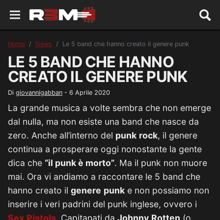
Home
News
Le 5 band che hanno creato il genere punk
LE 5 BAND CHE HANNO
CREATO IL GENERE PUNK
Di
giovannigabban
-
6 Aprile 2020
La grande musica a volte sembra che non emerge
dal nulla, ma non esiste una band che nasce da
zero. Anche all’interno del
punk
rock
, il genere
continua a prosperare oggi nonostante la gente
dica che
“il punk è morto”
. Ma il punk non muore
mai. Ora vi andiamo a raccontare le 5 band che
hanno creato il
genere
punk
e non possiamo non
inserire i veri padrini del punk inglese, ovvero i
Sex Pistols
. Capitanati da
Johnny
Rotten
(o