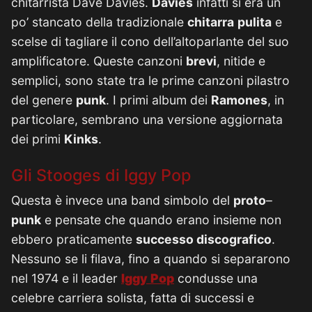
chitarrista Dave Davies.
Davies
infatti si era un
po’ stancato della tradizionale
chitarra
pulita
e
scelse di tagliare il cono dell’altoparlante del suo
amplificatore. Queste canzoni
brevi
, nitide e
semplici, sono state tra le prime canzoni pilastro
del genere
punk
. I primi album dei
Ramones
, in
particolare, sembrano una versione aggiornata
dei primi
Kinks
.
Gli Stooges di Iggy Pop
Questa è invece una band simbolo del
proto
–
punk
e pensate che quando erano insieme non
ebbero praticamente
successo discografico
.
Nessuno se li filava, fino a quando si separarono
nel 1974 e il leader
Iggy
Pop
condusse una
celebre carriera solista, fatta di successi e