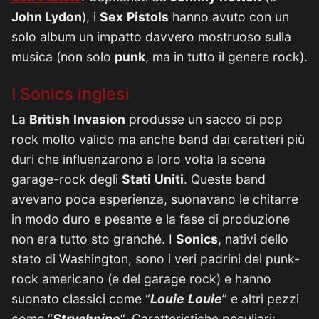
John Lydon
), i
Sex
Pistols
hanno avuto con un
solo album un impatto davvero mostruoso sulla
musica (non solo
punk
, ma in tutto il genere rock).
I Sonics inglesi
La
British
Invasion
produsse un sacco di pop
rock molto valido ma anche band dai caratteri più
duri che influenzarono a loro volta la scena
garage-rock degli
Stati
Uniti
. Queste band
avevano poca esperienza, suonavano le chitarre
in modo duro e pesante e la fase di produzione
non era tutto sto granché. I
Sonics
, nativi dello
stato di Washington, sono i veri padrini del punk-
rock americano (e del garage rock) e hanno
suonato classici come “
Louie
Louie
” e altri pezzi
come “
Strychnine
“. Caratteristiche peculiari: