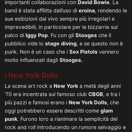
importanti collaborazioni con
David
Bowie
. La
band è stata afflitta dall’uso di
eroina
, rendendo le
sue esibizioni dal vivo sempre più irregolari e
imprevedibili, in particolare per le bizzarrie sul
palco di
Iggy
Pop
. Fu con gli
Stooges
che il
pubblico vide lo
stage
diving
, e se questo non è
punk. Non è un caso che i
Sex Pistols
vennero
molto influenzati dagli
Stooges.
I New York Dolls
La scena art rock a
New
York
a metà degli anni
’70 era incentrata sul famoso club
CBGB
, e tra i
più pazzi e famosi erano i
New York Dolls
, che
oggi potrebbero essere descritti come
glam
punk
. Furono loro a rianimare la semplicità del
rock and roll introducendo un rumore selvaggio e