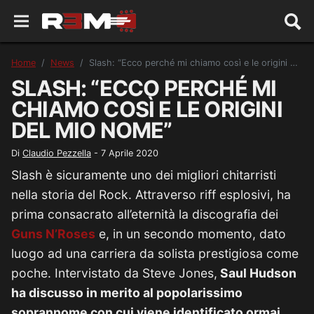
Home
News
Slash: “Ecco perché mi chiamo così e le origini del mio nome”
SLASH: “ECCO PERCHÉ MI
CHIAMO COSÌ E LE ORIGINI
DEL MIO NOME”
Di
Claudio Pezzella
-
7 Aprile 2020
Slash è sicuramente uno dei migliori chitarristi
nella storia del Rock. Attraverso riff esplosivi, ha
prima consacrato all’eternità la discografia dei
Guns N’Roses
e, in un secondo momento, dato
luogo ad una carriera da solista prestigiosa come
poche. Intervistato da Steve Jones,
Saul Hudson
ha discusso in merito al popolarissimo
soprannome con cui viene identificato ormai