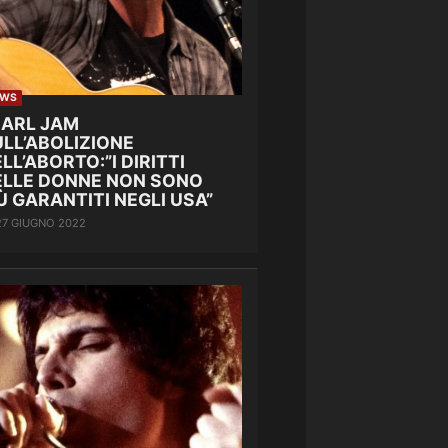
EWS
EARL JAM
LL’ABOLIZIONE
LL’ABORTO:”I DIRITTI
ELLE DONNE NON SONO
Ù GARANTITI NEGLI USA”
27 GIUGNO 2022