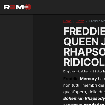
Home
News
Freddie Me
FREDDIE
QUEEN 
RHAPSO
RIDICOL
Di
giovannigabban
-
22 April
Freddie
Mercury
ha c
non tutti i membri dei
quest’opera, della du
Bohemian
Rhapsody
segmento
operistico