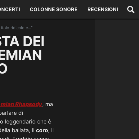
ONCERTI
COLONNE SONORE
RECENSIONI
tolo ridicolo e…”
TA DEI
EMIAN
O
mian Rhapsody
, ma
parlare di
zzo leggendario che è
lla ballata, il
coro
, il
condi, Freddie aveva