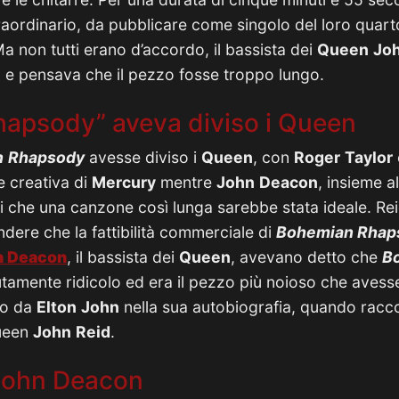
aordinario, da pubblicare come singolo del loro quart
Ma non tutti erano d’accordo, il bassista dei
Queen
Jo
lo e pensava che il pezzo fosse troppo lungo.
apsody” aveva diviso i Queen
n
Rhapsody
avesse diviso i
Queen
, con
Roger
Taylor
e creativa di
Mercury
mentre
John
Deacon
, insieme 
ri che una canzone così lunga sarebbe stata ideale. R
ndere che la fattibilità commerciale di
Bohemian Rha
n
Deacon
, il bassista dei
Queen
, avevano detto che
B
utamente ridicolo ed era il pezzo più noioso che avesse
to da
Elton
John
nella sua autobiografia, quando racc
Queen
John
Reid
.
 John Deacon