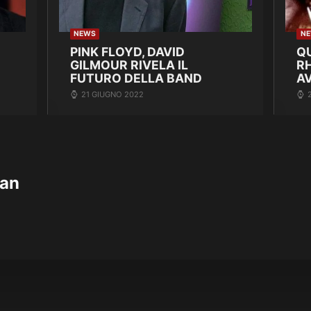
NEWS
N
PINK FLOYD, DAVID
Q
GILMOUR RIVELA IL
R
FUTURO DELLA BAND
A
21 GIUGNO 2022
ban