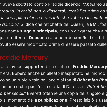
on aveva sbottato contro Freddie dicendo:
“Abbiamo as
credulo. In realtà non lo rilascerai, vero? Per prima cos
 la cosa più melensa e pesante che abbia mai sentito in
 ridicolo.”
Si dice che l’etichetta dei Queen, la
EMI
, fo
nzone come
singolo
principale
, con un dirigente che a
uanto riferito,
Deacon
era concorde con Reid sul fat
vuto essere modificato prima di essere passato dalle 
 Freddie Mercury
ano invece supporter della scelta di
Freddie
Mercury
era. Ebbero anche un alleato inaspettato nel mondo de
volse un ruolo vitale nel lancio ai fan di
Bohemian
Rha
 amano e che passò alla storia. Il DJ disse:
“Potrebbe 
 per secoli.”
Everett ottenne una copia del singolo e g
no al momento della
pubblicazione
. Presto iniziò a usa
 alcuni pezzi del suo
show
, facendo anticipazioni e un