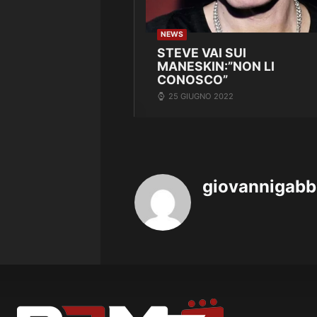
NEWS
STEVE VAI SUI
MANESKIN:”NON LI
CONOSCO”
25 GIUGNO 2022
giovannigab