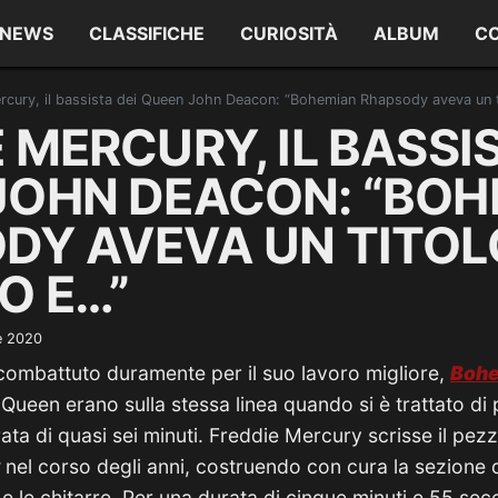
NEWS
CLASSIFICHE
CURIOSITÀ
ALBUM
C
rcury, il bassista dei Queen John Deacon: “Bohemian Rhapsody aveva un ti
 MERCURY, IL BASSIS
JOHN DEACON: “BOH
DY AVEVA UN TITOL
O E…”
e 2020
ombattuto duramente per il suo lavoro migliore,
Bohe
 Queen erano sulla stessa linea quando si è trattato di 
rata di quasi sei minuti. Freddie Mercury scrisse il pe
nel corso degli anni, costruendo con cura la sezione de
e le chitarre. Per una durata di cinque minuti e 55 se