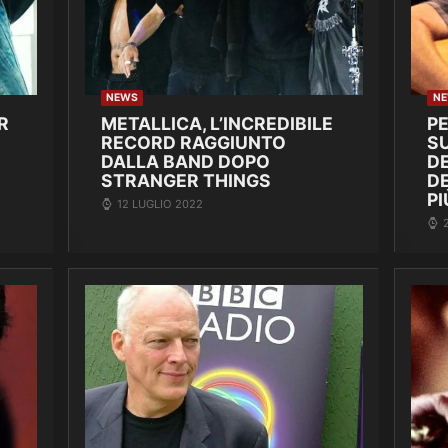
NEWS
N
R
METALLICA, L’INCREDIBILE
P
RECORD RAGGIUNTO
SU
DALLA BAND DOPO
DE
STRANGER THINGS
D
PI
12 LUGLIO 2022