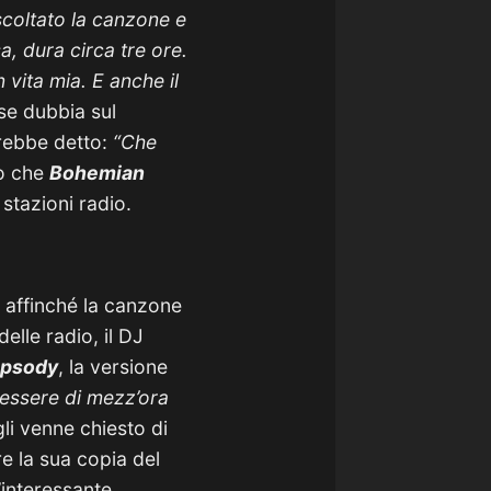
coltato la canzone e
a, dura circa tre ore.
 vita mia. E anche il
sse dubbia sul
vrebbe detto:
“Che
to che
Bohemian
stazioni radio.
affinché la canzone
lle radio, il DJ
psody
, la versione
essere di mezz’ora
li venne chiesto di
re la sua copia del
’interessante