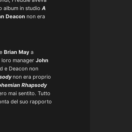
o album in studio
A
hn
Deacon
non era
e
Brian
May
a
al loro manager
John
eid e Deacon non
psody
non era proprio
ohemian
Rhapsody
ro mai sentito. Tutto
onta del suo rapporto