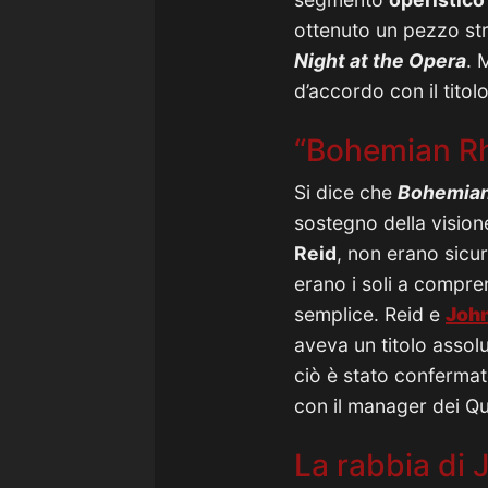
ottenuto un pezzo str
Night at the Opera
. 
d’accordo con il tito
“Bohemian Rh
Si dice che
Bohemia
sostegno della vision
Reid
, non erano sicu
erano i soli a compre
semplice. Reid e
Joh
aveva un titolo assol
ciò è stato conferma
con il manager dei 
La rabbia di