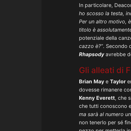
In particolare, Deac
ho scosso la testa, in
Per un altro motivo, è
titolo è assolutamente
potenziale della ca
cazzo è?”
. Secondo q
Rhapsody
avrebbe do
Gli alleati di
Brian
May
e
Taylor
er
dovesse rimanere com’
Kenny
Everett
, che s
che tutti conoscono e
ma sarà al numero uno
non tenerlo per sé fi
pezzo per metterla in