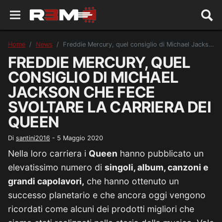
Home
News
Freddie Mercury, quel consiglio di Michael Jackson che fece svoltare la carriera dei Queen
FREDDIE MERCURY, QUEL
CONSIGLIO DI MICHAEL
JACKSON CHE FECE
SVOLTARE LA CARRIERA DEI
QUEEN
Di
santini2016
-
5 Maggio 2020
Nella loro carriera i
Queen
hanno pubblicato un
elevatissimo numero di
singoli, album, canzoni e
grandi capolavori,
che hanno ottenuto un
successo planetario e che ancora oggi vengono
ricordati come alcuni dei prodotti migliori che