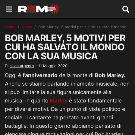
Home
News
Bob Marley, 5 motivi per cui ha salvato il mondo con la sua musica
BOB MARLEY, 5 MOTIVI PER
CUI HA SALVATO IL MONDO
CON LA SUA MUSICA
Di
silvia.argento
-
11 Maggio 2020
Oggi è
l’anniversario
della morte di
Bob Marley.
Anche se stiamo parlando in ambito musicale, non
si può limitare la sua figura unicamente alla
musica, in quanto
Marley
è stato fondamentale
per diversi motivi. Da un punto di vista politico e
sociale, il cantante ha portato avanti grandi
battaglie. In questo giorno abbiamo pensato di
elencare cinque motivazioni per cui Bob Marley