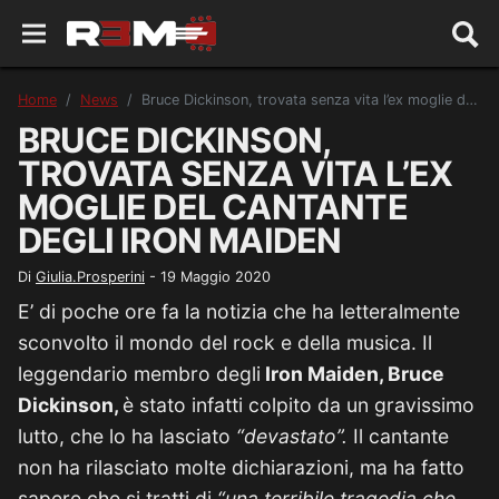
Home
News
Bruce Dickinson, trovata senza vita l’ex moglie del cantante degli Iron Maiden
BRUCE DICKINSON,
TROVATA SENZA VITA L’EX
MOGLIE DEL CANTANTE
DEGLI IRON MAIDEN
Di
Giulia.Prosperini
-
19 Maggio 2020
E’ di poche ore fa la notizia che ha letteralmente
sconvolto il mondo del rock e della musica. Il
leggendario membro degli
Iron Maiden, Bruce
Dickinson,
è stato infatti colpito da un gravissimo
lutto, che lo ha lasciato
“devastato”.
Il cantante
non ha rilasciato molte dichiarazioni, ma ha fatto
sapere che si tratti di
“una terribile tragedia che