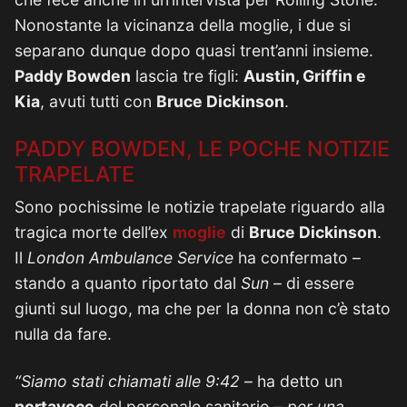
Nonostante la vicinanza della moglie, i due si
separano dunque dopo quasi trent’anni insieme.
Paddy Bowden
lascia tre figli:
Austin, Griffin e
Kia
, avuti tutti con
Bruce Dickinson
.
PADDY BOWDEN, LE POCHE NOTIZIE
TRAPELATE
Sono pochissime le notizie trapelate riguardo alla
tragica morte dell’ex
moglie
di
Bruce Dickinson
.
Il
London Ambulance Service
ha confermato –
stando a quanto riportato dal
Sun
– di essere
giunti sul luogo, ma che per la donna non c’è stato
nulla da fare.
“Siamo stati chiamati alle 9:42
– ha detto un
portavoce
del personale sanitario –
per una