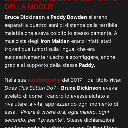
DELLA MOGLIE
Bruce Dickinson
e
Paddy Bowden
si erano
separati a quattro anni di distanza dalla terribile
malattia che aveva colpito lo stesso cantante. Al
musicista degli
Iron Maiden
erano infatti stati
trovati due tumori sulla lingua, che era
successivamente riuscito a sconfiggere, anche
grazie al supporto della stessa
Paddy.
Nella sua
autobiografia
del 2017 – dal titolo
What
Does This Button Do?
–
Bruce Dickinson
aveva
svelato di come il cancro lo avesse aiutato a
rivalutare la vita, apprezzando ogni momento di
essa.
“Vivere è vivere ora, ogni minuto, ogni
secondo, per il presente”
. Stesse dichiarazioni
che fece anche in un’intervista per Rolling Stone.