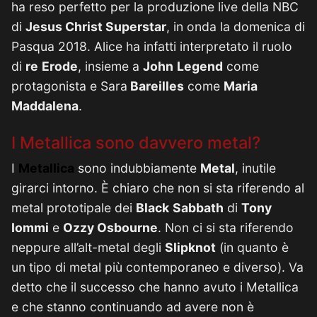
ha reso perfetto per la produzione live della NBC
di
Jesus Christ Superstar
, in onda la domenica di
Pasqua 2018. Alice ha infatti interpretato il ruolo
di
re
Erode
, insieme a
John
Legend
come
protagonista e Sara
Bareilles
come
Maria
Maddalena
.
I Metallica sono davvero metal?
I
Metallica
sono indubbiamente
Metal
, inutile
girarci intorno. È chiaro che non si sta riferendo al
metal prototipale dei
Black
Sabbath
di
Tony
Iommi
e
Ozzy Osbourne
. Non ci si sta riferendo
neppure all’alt-metal degli
Slipknot
(in quanto è
un tipo di metal più contemporaneo e diverso). Va
detto che il successo che hanno avuto i Metallica
e che stanno continuando ad avere non è