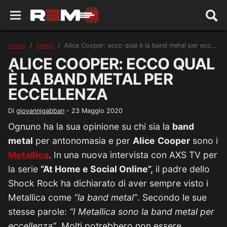
Home
News
Alice Cooper: ecco qual è la band metal per eccellenza
ALICE COOPER: ECCO QUAL
È LA BAND METAL PER
ECCELLENZA
Di
giovannigabban
-
23 Maggio 2020
Ognuno ha la sua opinione su chi sia la
band
metal
per antonomasia e per
Alice
Cooper
sono i
Metallica
. In una nuova intervista con AXS TV per
la serie
“At Home e Social Online”,
il padre dello
Shock Rock ha dichiarato di aver sempre visto i
Metallica come
“la band metal”
. Secondo le sue
stesse parole:
“I Metallica sono la band metal per
eccellenza”
. Molti potrebbero non essere