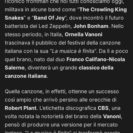
l’iconico frontman che noi tutti conosciamo oggi,
militava in alcune band come “
The Crowling King
Snakes
” e “
Band Of Joy
”, dove incontrò il futuro
batterista dei Led Zeppelin,
John Bonham
. Nello
stesso periodo, in Italia,
Ornella Vanoni
trascinava il pubblico del festival della canzone
italiana con la sua “
La musica è finita
”. Da lì a poco
quel brano, nato dal duo
Franco Califano-Nicola
Salerno
, diventerà un grande
classico della
canzone italiana
.
Quella canzone, in effetti, ottenne un successo
così ampio che arrivò persino alle orecchie di
Robert Plant
. L’etichetta discografica
CBS
, una
volta notata la notorietà del brano della
Vanoni
,
pensò di produrre una versione per il mercato
inglese. “
La musica è finita
” si trasformò presto