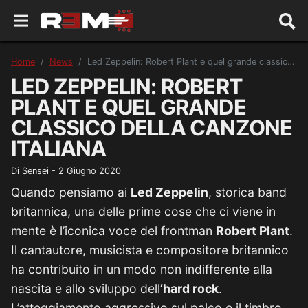
Home
News
Led Zeppelin: Robert Plant e quel grande classico della canzone italiana
LED ZEPPELIN: ROBERT
PLANT E QUEL GRANDE
CLASSICO DELLA CANZONE
ITALIANA
Di
Sensei
-
2 Giugno 2020
Quando pensiamo ai
Led Zeppelin
, storica band
britannica, una delle prime cose che ci viene in
mente è l’iconica voce del frontman
Robert Plant
.
Il cantautore, musicista e compositore britannico
ha contribuito in un modo non indifferente alla
nascita e allo sviluppo dell
’hard rock
.
L’atteggiamento aggressivo sul palco e il timbro