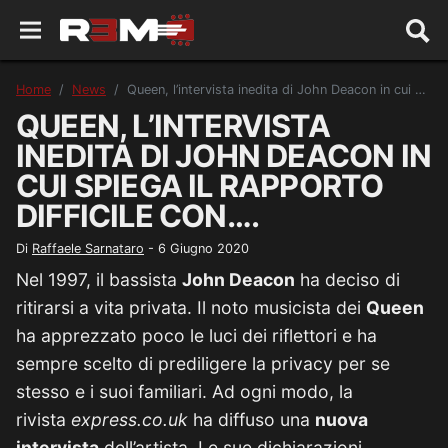
Home
News
Queen, l’intervista inedita di John Deacon in cui spiega il rapporto difficile con….
QUEEN, L’INTERVISTA
INEDITA DI JOHN DEACON IN
CUI SPIEGA IL RAPPORTO
DIFFICILE CON….
Di
Raffaele Sarnataro
-
6 Giugno 2020
Nel 1997, il bassista
John Deacon
ha deciso di
ritirarsi a vita privata. Il noto musicista dei
Queen
ha apprezzato poco le luci dei riflettori e ha
sempre scelto di prediligere la privacy per se
stesso e i suoi familiari. Ad ogni modo, la
rivista
express.co.uk
ha diffuso una
nuova
intervista
dell’artista. Le sue dichiarazioni