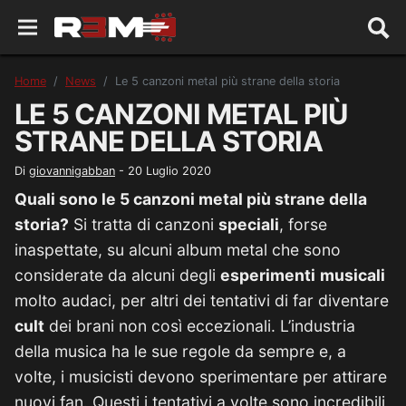
Home
News
Le 5 canzoni metal più strane della storia
LE 5 CANZONI METAL PIÙ
STRANE DELLA STORIA
Di
giovannigabban
-
20 Luglio 2020
Quali sono le 5 canzoni metal più strane della
storia?
Si tratta di canzoni
speciali
, forse
inaspettate, su alcuni album metal che sono
considerate da alcuni degli
esperimenti
musicali
molto audaci, per altri dei tentativi di far diventare
cult
dei brani non così eccezionali. L’industria
della musica ha le sue regole da sempre e, a
volte, i musicisti devono sperimentare per attirare
nuovi fan. Questi i tentativi a volte sono incredibili