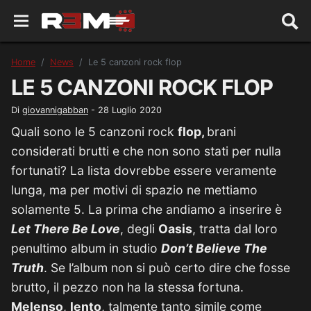
Home
News
Le 5 canzoni rock flop
LE 5 CANZONI ROCK FLOP
Di
giovannigabban
-
28 Luglio 2020
Quali sono le 5 canzoni rock
flop,
brani
considerati brutti e che non sono stati per nulla
fortunati? La lista dovrebbe essere veramente
lunga, ma per motivi di spazio ne mettiamo
solamente 5. La prima che andiamo a inserire è
Let There Be Love
, degli
Oasis
, tratta dal loro
penultimo album in studio
Don’t Believe The
Truth
. Se l’album non si può certo dire che fosse
brutto, il pezzo non ha la stessa fortuna.
Melenso
,
lento
, talmente tanto simile come