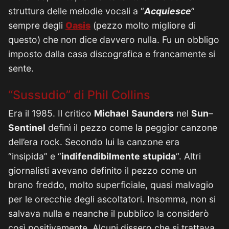
struttura delle melodie vocali a “
Acquiesce
”
sempre degli
Oasis
(pezzo molto migliore di
questo) che non dice davvero nulla. Fu un obbligo
imposto dalla casa discografica e francamente si
sente.
“Sussudio” di Phil Collins
Era il 1985. Il critico
Michael
Saunders
nel
Sun
–
Sentinel
definì il pezzo come la peggior canzone
dell’era rock. Secondo lui la canzone era
“insipida” e “
indifendibilmente
stupida
“. Altri
giornalisti avevano definito il pezzo come un
brano freddo, molto superficiale, quasi malvagio
per le orecchie degli ascoltatori. Insomma, non si
salvava nulla e neanche il pubblico la considerò
così positivamente. Alcuni dissero che si trattava