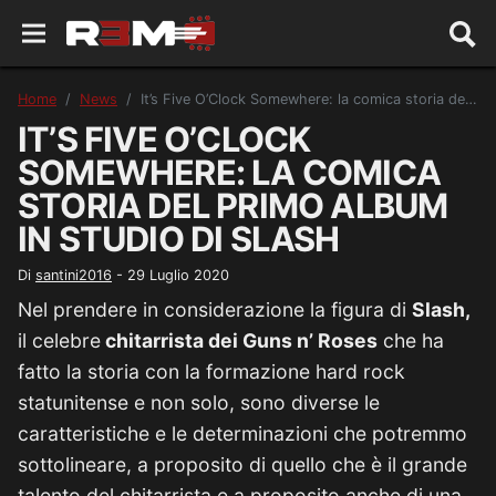
Home
News
It’s Five O’Clock Somewhere: la comica storia del primo album in studio di Slash
IT’S FIVE O’CLOCK
SOMEWHERE: LA COMICA
STORIA DEL PRIMO ALBUM
IN STUDIO DI SLASH
Di
santini2016
-
29 Luglio 2020
Nel prendere in considerazione la figura di
Slash,
il celebre
chitarrista dei Guns n’ Roses
che ha
fatto la storia con la formazione hard rock
statunitense e non solo, sono diverse le
caratteristiche e le determinazioni che potremmo
sottolineare, a proposito di quello che è il grande
talento del chitarrista e a proposito anche di una