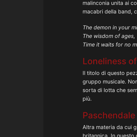
malinconia unita ai c
macabri della band, c
The demon in your min
The wisdom of ages, 
Time it waits for no 
Loneliness of
Il titolo di questo pez
gruppo musicale. Non 
sorta di lotta che se
più.
Paschendale
Altra materia da cui g
britannica. In questo 