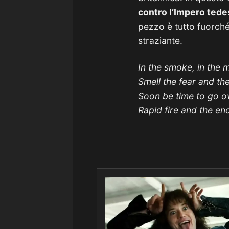
contro l’Impero ted
pezzo è tutto fuorché
straziante.
In the smoke, in the 
Smell the fear and th
Soon be time to go ov
Rapid fire and the end