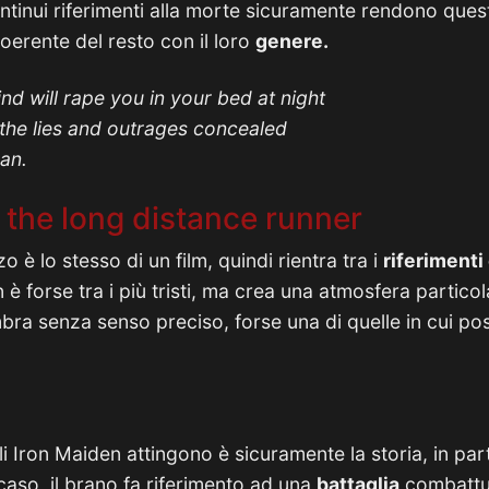
ontinui riferimenti alla morte sicuramente rendono quest
oerente del resto con il loro
genere.
d will rape you in your bed at night
the lies and outrages concealed
man.
 the long distance runner
zo è lo stesso di un film, quindi rientra tra i
riferimenti 
è forse tra i più tristi, ma crea una atmosfera partico
mbra senza senso preciso, forse una di quelle in cui po
li Iron Maiden attingono è sicuramente la storia, in par
caso, il brano fa riferimento ad una
battaglia
combattu