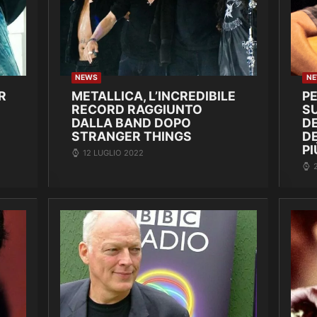
NEWS
N
R
METALLICA, L’INCREDIBILE
P
RECORD RAGGIUNTO
SU
DALLA BAND DOPO
DE
STRANGER THINGS
D
PI
12 LUGLIO 2022