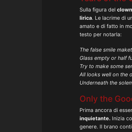
Sulla figura del
clow
lirica
. Le lacrime di 
amato e di fatto in mo
testo per notarla:
The false smile make
Glass empty or half fu
Try to make some se
All looks well on the 
Underneath the solem
Only the Goo
Prima ancora di esse
inquietante.
Inizia c
genere. Il brano cont