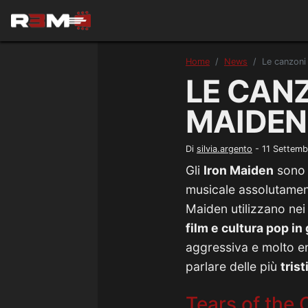
Home
News
Le canzoni 
LE CANZ
MAIDEN
Di
silvia.argento
-
11 Settem
Gli
Iron Maiden
sono 
musicale assolutament
Maiden utilizzano nei 
film e cultura pop in
aggressiva e molto e
parlare delle più
tristi
Tears of the