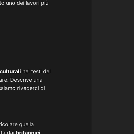
o uno dei lavori più
culturali
nei testi del
lare. Descrive una
ssiamo rivederci di
ticolare quella
ta dai
britannici