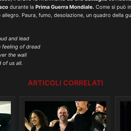
esco
durante la
Prima Guerra Mondiale.
Come si può im
 allegro. Paura, fumo, desolazione, un quadro della g
mud and lead
e feeling of dread
er the wall
 of us all.
ARTICOLI CORRELATI