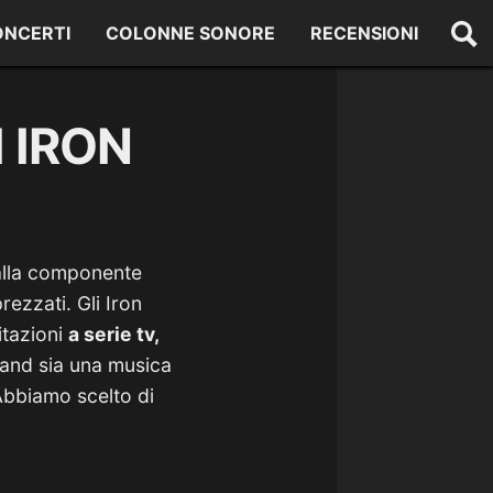
ONCERTI
COLONNE SONORE
RECENSIONI
I IRON
 alla componente
ezzati. Gli Iron
itazioni
a serie tv,
 band sia una musica
Abbiamo scelto di