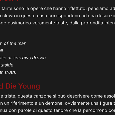
n
tante sono le opere che hanno riflettuto, pensiamo 
un clown in questo caso corrispondono ad una descrizi
do ossimorico veramente triste, dalla profondità intens
th of the man
ll
nse or sorrows drown
outside
n truth.
d Die Young
re triste, questa canzone si può descrivere come asso
on un riferimento a un demone, ovviamente una figura t
inua con parole di questo tenore che la percorrono c