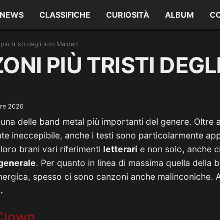
NEWS
CLASSIFICHE
CURIOSITÀ
ALBUM
C
più tristi degli Iron Maiden
ONI PIÙ TRISTI DEGL
bre 2020
una delle band metal più importanti del genere. Oltre
e ineccepibile, anche i testi sono particolarmente appr
loro brani vari riferimenti
letterari
e non solo, anche c
 generale
. Per quanto in linea di massima quella della
nergica, spesso ci sono canzoni anche malinconiche. 
.
 Clown