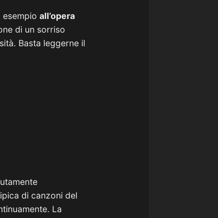
ad esempio
all’opera
one di un sorriso
ità. Basta leggerne il
lutamente
ipica di canzoni del
ontinuamente. La