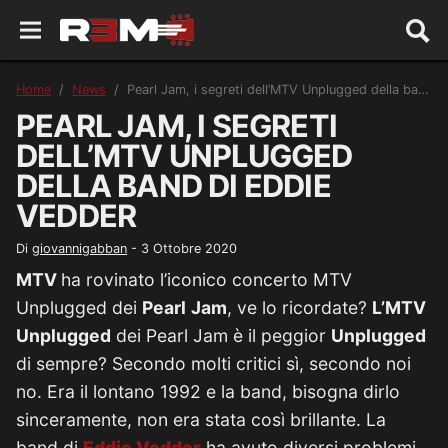
Home
News
Pearl Jam, i segreti dell’MTV Unplugged della band di Eddie Vedder
PEARL JAM, I SEGRETI
DELL’MTV UNPLUGGED
DELLA BAND DI EDDIE
VEDDER
Di
giovannigabban
-
3 Ottobre 2020
MTV
ha rovinato l’iconico concerto MTV
Unplugged dei
Pearl
Jam
, ve lo ricordate?
L’MTV
Unplugged
dei Pearl Jam è il peggior
Unplugged
di sempre? Secondo molti critici sì, secondo noi
no. Era il lontano 1992 e la band, bisogna dirlo
sinceramente, non era stata così brillante. La
band di
Eddie
Vedder
ha avuto diversi problemi