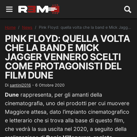
Home
News
Pink Floyd: quella volta che la band e Mick Jagger vennero scelti come protagonisti del film Dune
PINK FLOYD: QUELLA VOLTA
CHE LA BAND E MICK
JAGGER VENNERO SCELTI
COME PROTAGONISTI DEL
FILM DUNE
Di
santini2016
-
6 Ottobre 2020
Dune
rappresenta, per gli amanti della
cinematografia, uno dei prodotti per cui muovere
Maggiore attesa, dato l’impianto cinematografico
e letterario che si trova alla base di questo film,
che vedrà la sua uscita nel 2020, a seguito della