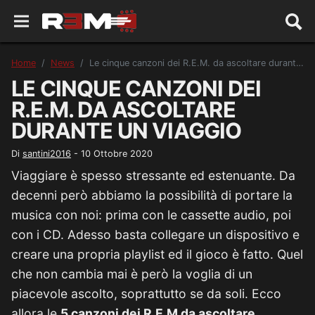
Home
News
Le cinque canzoni dei R.E.M. da ascoltare durante un viaggio
LE CINQUE CANZONI DEI
R.E.M. DA ASCOLTARE
DURANTE UN VIAGGIO
Di
santini2016
-
10 Ottobre 2020
Viaggiare è spesso stressante ed estenuante. Da
decenni però abbiamo la possibilità di portare la
musica con noi: prima con le cassette audio, poi
con i CD. Adesso basta collegare un dispositivo e
creare una propria playlist ed il gioco è fatto. Quel
che non cambia mai è però la voglia di un
piacevole ascolto, soprattutto se da soli. Ecco
allora le
5 canzoni dei R.E.M da ascoltare