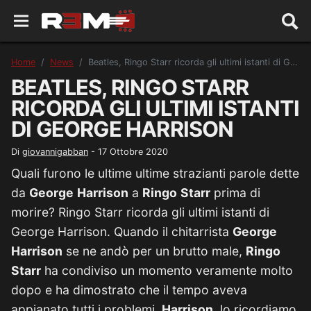
Home
News
Beatles, Ringo Starr ricorda gli ultimi istanti di George Harrison
BEATLES, RINGO STARR
RICORDA GLI ULTIMI ISTANTI
DI GEORGE HARRISON
Di
giovannigabban
-
17 Ottobre 2020
Quali furono le ultime ultime strazianti parole dette
da
George
Harrison
a
Ringo
Starr
prima di
morire? Ringo Starr ricorda gli ultimi istanti di
George Harrison. Quando il chitarrista
George
Harrison
se ne andò per un brutto male,
Ringo
Starr
ha condiviso un momento veramente molto
dopo e ha dimostrato che il tempo aveva
appianato tutti i problemi.
Harrison
, lo ricordiamo,