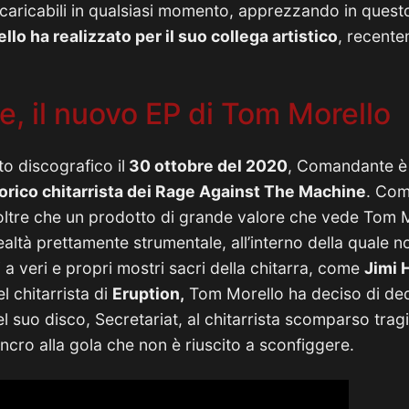
caricabili in qualsiasi momento, apprezzando in quest
lo ha realizzato per il suo collega artistico
, recent
 il nuovo EP di Tom Morello
o discografico il
30 ottobre del 2020
, Comandante è 
torico chitarrista dei Rage Against The Machine
. Com
 oltre che un prodotto di grande valore che vede Tom 
ealtà prettamente strumentale, all’interno della quale
i a veri e propri mostri sacri della chitarra, come
Jimi 
l chitarrista di
Eruption,
Tom Morello ha deciso di ded
el suo disco, Secretariat, al chitarrista scomparso trag
ncro alla gola che non è riuscito a sconfiggere.