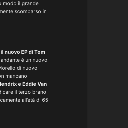
o modo il grande
emente scomparso in
il
nuovo EP di Tom
andante è un nuovo
Morello di nuovo
 non mancano
Hendrix e Eddie Van
icare il terzo brano
icamente all’età di 65