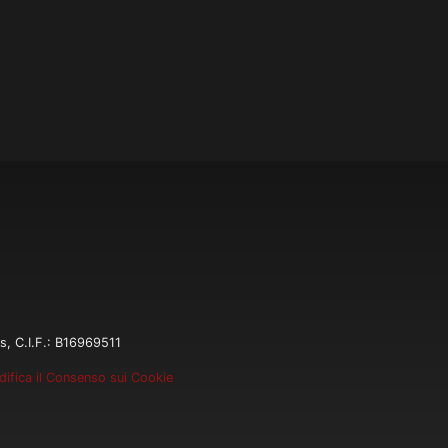
s, C.I.F.: B16969511
ifica il Consenso sui Cookie