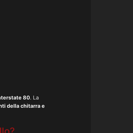
nterstate 80
. La
i della chitarra e
llo?