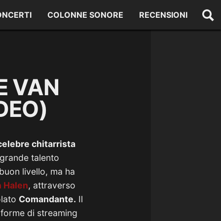
ONCERTI
COLONNE SONORE
RECENSIONI
E VAN
DEO)
elebre chitarrista
 grande talento
buon livello, ma ha
n Halen
, attraverso
olato
Comandante.
Il
taforme di streaming