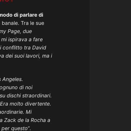
odo di parlare di
he banale. Tra le sue
mmy Page, due
mi ispirava a fare
i conflitto tra David
a dei suoi lavori, ma i
s Angeles.
 ognuno di noi
 su dischi straordinari.
. Era molto divertente.
ordinarie. Mi
 da Zack de la Rocha a
 per questo“
.