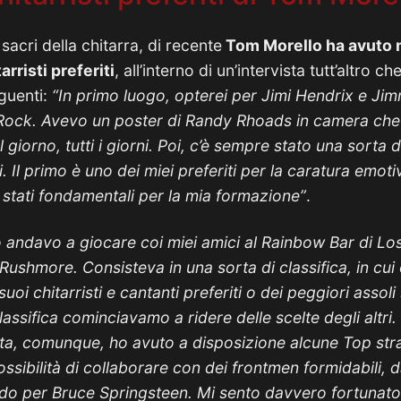
sacri della chitarra, di recente
Tom Morello ha avuto m
arristi preferiti
, all’interno di un’intervista tutt’altro c
eguenti:
“In primo luogo, opterei per Jimi Hendrix e Ji
 Rock. Avevo un poster di Randy Rhoads in camera che 
 giorno, tutti i giorni. Poi, c’è sempre stato una sorta d
Il primo è uno dei miei preferiti per la caratura emotiv
 stati fondamentali per la mia formazione”
.
 andavo a giocare coi miei amici al Rainbow Bar di Lo
shmore. Consisteva in una sorta di classifica, in cui
uoi chitarristi e cantanti preferiti o dei peggiori assoli
lassifica cominciavamo a ridere delle scelte degli altri
ita, comunque, ho avuto a disposizione alcune Top stra
ossibilità di collaborare con dei frontmen formidabili,
ndo per Bruce Springsteen. Mi sento davvero fortunato