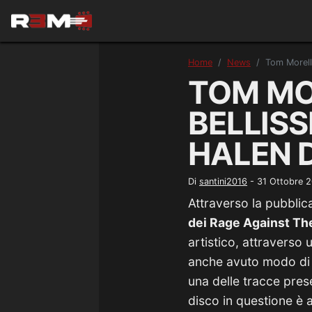
Home
News
Tom Morello
TOM MO
BELLISS
HALEN D
Di
santini2016
-
31 Ottobre 
Attraverso la pubblic
dei Rage Against Th
artistico, attraverso 
anche avuto modo di 
una delle tracce prese
disco in questione è a