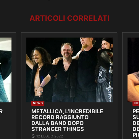
ARTICOLI CORRELATI
NEWS
N
R
METALLICA, L’INCREDIBILE
P
RECORD RAGGIUNTO
SU
DALLA BAND DOPO
DE
STRANGER THINGS
D
PI
12 LUGLIO 2022