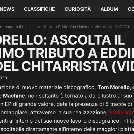
NEWS
CLASSIFICHE
CURIOSITÀ
ALBUM
C
: ascolta il bellissimo tributo a Eddie Van Halen del chitarrista (VIDEO)
RELLO: ASCOLTA IL
IMO TRIBUTO A EDDI
EL CHITARRISTA (VI
2020
azione di nuovo materiale discografico,
Tom Morello, c
e Machine
, non soltanto è tornato a dare lustro al suo
un EP di grande valore, data la presenza di 5 tracce di 
omaggiare, attraverso la sua realizzazione,
Eddie Va
nti all’interno del suo nuovo lavoro discografico, intit
scoltabile direttamente all’interno delle maggiori piat