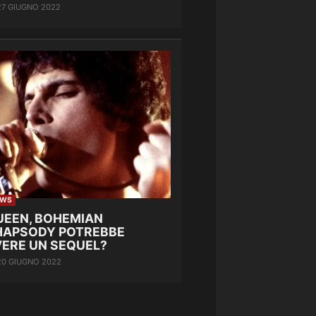
27 GIUGNO 2022
EWS
UEEN, BOHEMIAN
HAPSODY POTREBBE
VERE UN SEQUEL?
20 GIUGNO 2022