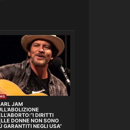
EWS
EARL JAM
LL’ABOLIZIONE
LL’ABORTO:”I DIRITTI
ELLE DONNE NON SONO
Ù GARANTITI NEGLI USA”