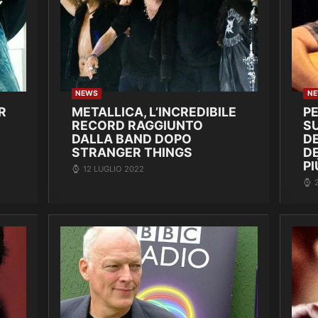
NEWS
N
R
METALLICA, L’INCREDIBILE
P
RECORD RAGGIUNTO
SU
DALLA BAND DOPO
DE
STRANGER THINGS
D
PI
12 LUGLIO 2022