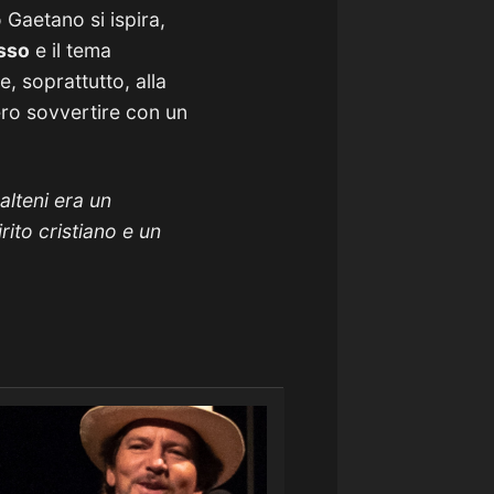
o Gaetano si ispira,
asso
e il tema
, soprattutto, alla
bero sovvertire con un
alteni era un
ito cristiano e un