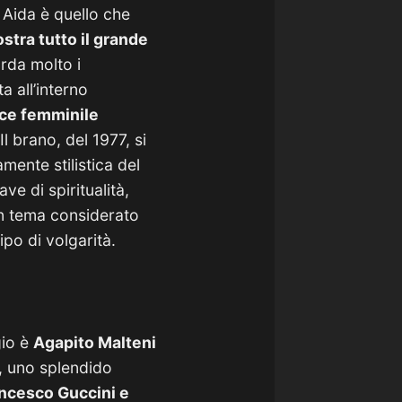
i Aida è quello che
stra tutto il grande
orda molto i
a all’interno
oce femminile
Il brano, del 1977, si
mente stilistica del
ve di spiritualità,
un tema considerato
ipo di volgarità.
gio è
Agapito Malteni
, uno splendido
ncesco Guccini e