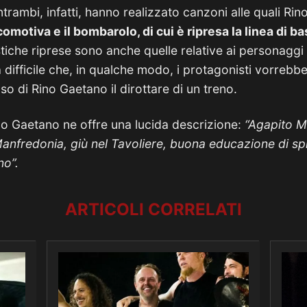
ntrambi, infatti, hanno realizzato canzoni alle quali Rin
omotiva e il bombarolo, di cui è ripresa la linea di b
tiche riprese sono anche quelle relative ai personaggi e
a difficile che, in qualche modo, i protagonisti vorreb
so di Rino Gaetano il dirottare di un treno.
no Gaetano ne offre una lucida descrizione:
“Agapito M
Manfredonia, giù nel Tavoliere, buona educazione di spir
no”.
ARTICOLI CORRELATI