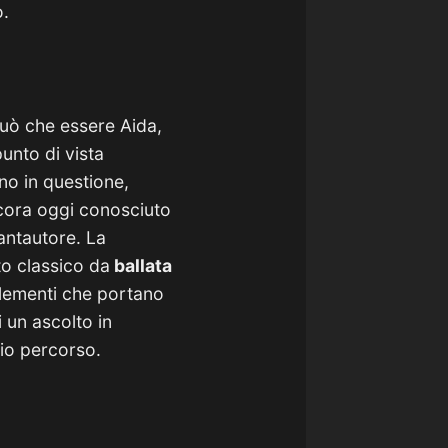
o.
uò che essere Aida,
punto di vista
no in questione,
ancora oggi conosciuto
antautore. La
nto classico da
ballata
 elementi che portano
 un ascolto in
rio percorso.