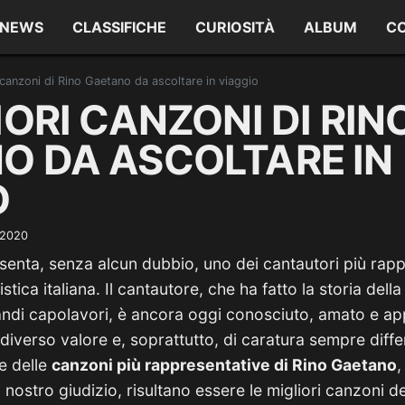
NEWS
CLASSIFICHE
CURIOSITÀ
ALBUM
C
 canzoni di Rino Gaetano da ascoltare in viaggio
IORI CANZONI DI RIN
O DA ASCOLTARE IN
O
 2020
enta, senza alcun dubbio, uno dei cantautori più rappr
istica italiana. Il cantautore, che ha fatto la storia del
randi capolavori, è ancora oggi conosciuto, amato e ap
i diverso valore e, soprattutto, di caratura sempre diff
e delle
canzoni più rappresentative di Rino Gaetano
,
 nostro giudizio, risultano essere le migliori canzoni 