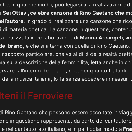
 che, in qualche modo, può legarsi alla realizzazione d
di
Sei Ottavi, celebre canzone di Rino Gaetano che mo
ell’autore
, in grado di realizzare una canzone che ric
i di materia poetica. La canzone in questione, contenut
ta realizzata in collaborazione di
Marina Arcangeli, v
 del brano
, e che si alterna con quella di Rino Gaetano. 
 nascosto particolare, che va al di là della realtà pretta
a sulla descrizione della femminilità, letta anche in chia
rvare all’interno del brano, che, per quanto tratti di 
della musica italiana, lo fa senza eccedere in nessun t
eni il Ferroviere
 di Rino Gaetano che possono essere ascoltate in viag
ne in questione rappresenta, da parte del cantautore
ne nel cantautorato italiano, e in particolar modo a
Fra