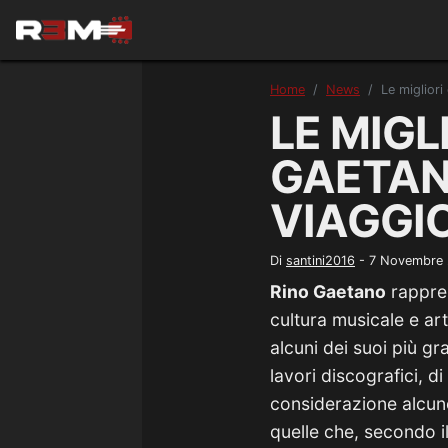
Home
News
Le migliori
LE MIGL
GAETAN
VIAGGI
Di
santini2016
-
7 Novembre
Rino Gaetano
rappres
cultura musicale e art
alcuni dei suoi più g
lavori discografici, d
considerazione alcun
quelle che, secondo il