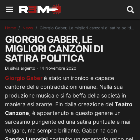
Home
News
Giorgio Gaber, Le migliori canzoni di satira politica
GIORGIO GABER, LE
MIGLIORI CANZONI DI
SATIRA POLITICA
Di
silvia.argento
-
14 Novembre 2020
Giorgio Gaber
è stato un ironico e capace
cantore delle contraddizioni umane. Nella sua
produzione musicale si fa beffa della società in
maniera esilarante. Fin dalla creazione del
Teatro
Canzone
, è appartenuto a questo genere un
sarcasmo pungente ed una satira puntuale e mai
volgare, ma sempre brillante. Gaber ha con
Sandro Luporini
costruito un repertorio unico nel