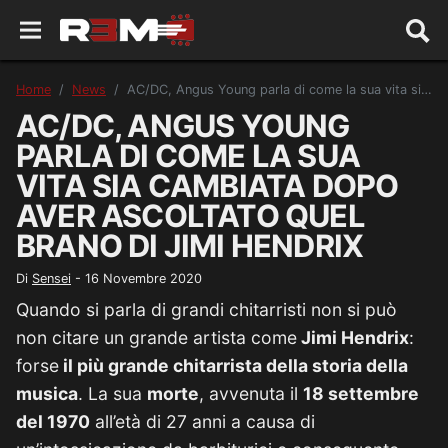
Home
News
AC/DC, Angus Young parla di come la sua vita sia cambiata dopo aver ascoltato quel brano di Jimi Hendrix
AC/DC, ANGUS YOUNG
PARLA DI COME LA SUA
VITA SIA CAMBIATA DOPO
AVER ASCOLTATO QUEL
BRANO DI JIMI HENDRIX
Di
Sensei
-
16 Novembre 2020
Quando si parla di grandi chitarristi non si può
non citare un grande artista come
Jimi Hendrix
:
forse
il più grande chitarrista della storia della
musica
. La sua
morte
, avvenuta il
18 settembre
del 1970
all’età di 27 anni a causa di