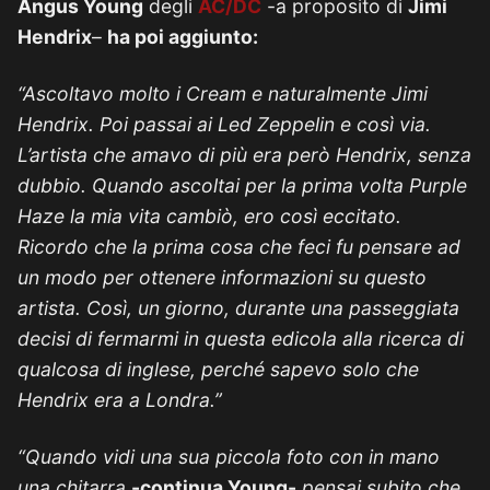
Angus Young
degli
AC/DC
-a proposito di
Jimi
Hendrix
–
ha poi aggiunto:
“Ascoltavo molto i Cream e naturalmente Jimi
Hendrix. Poi passai ai Led Zeppelin e così via.
L’artista che amavo di più era però Hendrix, senza
dubbio. Quando ascoltai per la prima volta Purple
Haze la mia vita cambiò, ero così eccitato.
Ricordo che la prima cosa che feci fu pensare ad
un modo per ottenere informazioni su questo
artista. Così, un giorno, durante una passeggiata
decisi di fermarmi in questa edicola alla ricerca di
qualcosa di inglese, perché sapevo solo che
Hendrix era a Londra.”
“Quando vidi una sua piccola foto con in mano
una chitarra
-continua Young-
pensai subito che