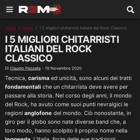
Home
News
I 5 migliori chitarristi italiani del Rock Classico
I 5 MIGLIORI CHITARRISTI
ITALIANI DEL ROCK
CLASSICO
Di
Claudio Pezzella
-
19 Novembre 2020
Tecnica,
carisma
ed unicità, sono alcuni dei tratti
fondamentali
che un chitarrista deve avere per
passare alla storia. Nel corso degli anni, il mondo
del Rock, ha avuto come suoi punti nevralgici le
regioni
anglofone
del mondo. Ciò nonostante, in
giro per il globo sono nate diverse band che, a
loro modo, hanno scolpito il proprio nome nella
leggenda
. L’Italia, forte delle sue tradizioni