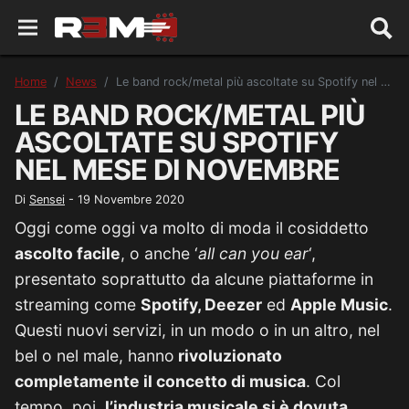
Home
News
Le band rock/metal più ascoltate su Spotify nel mese di novembre
LE BAND ROCK/METAL PIÙ
ASCOLTATE SU SPOTIFY
NEL MESE DI NOVEMBRE
Di
Sensei
-
19 Novembre 2020
Oggi come oggi va molto di moda il cosiddetto
ascolto facile
, o anche ‘
all can you ear
‘,
presentato soprattutto da alcune piattaforme in
streaming come
Spotify, Deezer
ed
Apple Music
.
Questi nuovi servizi, in un modo o in un altro, nel
bel o nel male, hanno
rivoluzionato
completamente il concetto di musica
. Col
tempo, poi,
l’industria musicale si è dovuta